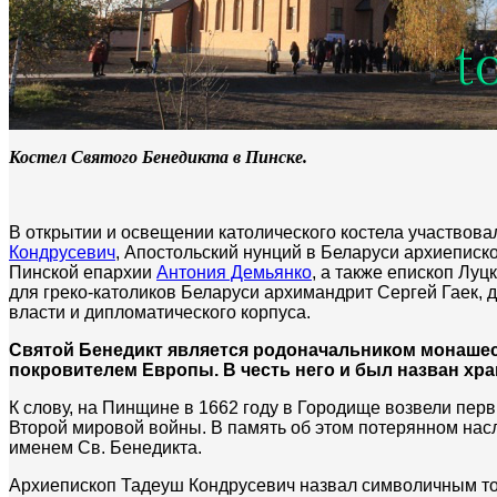
Костел Святого Бенедикта в Пинске.
В открытии и освещении католического костела участвов
Кондрусевич
, Апостольский нунций в Беларуси архиеписк
Пинской епархии
Антония Демьянко
, а также епископ Лу
для греко-католиков Беларуси архимандрит Сергей Гаек, 
власти и дипломатического корпуса.
Святой Бенедикт является родоначальником монашеск
покровителем Европы. В честь него и был назван хра
К слову, на Пинщине в 1662 году в Городище возвели пер
Второй мировой войны. В память об этом потерянном нас
именем Св. Бенедикта.
Архиепископ Тадеуш Кондрусевич назвал символичным то, 