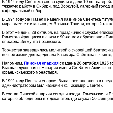
В 1944 году Свёнтека снова судили и дали 10 лет лагерей
тяжелую работу в Сибири, под Воркутой, лагерный голод 
кафедральный собор.
В 1994 году Ян Павел ІІ наделил Казимира Свёнтека тит
мира вместе с итальянцем Эрзильо Тонини, который также 
В этот же день, 28 октября, на праздничной службе епис
Римского Франциска в связи с 90-летием образования Пин
епископа Зигмунта Лозинского.
Торжества завершились молитвой о скорейшей беатификац
вечной жизни для кардинала Казимира Свёнтека в крипте,
Напомним,
Пинская епархия
создана 28 октября 1925 г
Высшая духовная семинария имени Св. Фомы Аквинского, 
францисканского монастыря.
В 1991 году Пинская епархия была восстановлена в преде
администратором был назначен кс. Казимир Свёнтек.
В состав Пинской епархия сегодня входят Гомельская и Б
которые объединены в 7 деканатов, где служат 50 священ