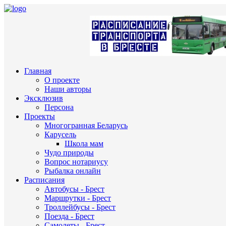
Главная
О проекте
Наши авторы
Эксклюзив
Персона
Проекты
Многогранная Беларусь
Карусель
Школа мам
Чудо природы
Вопрос нотариусу
Рыбалка онлайн
Расписания
Автобусы - Брест
Маршрутки - Брест
Троллейбусы - Брест
Поезда - Брест
Самолеты - Брест