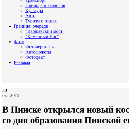
Транспорт
Природа и экология
Культура
Авто
Туризм и отдых
Граница: очереди
"Варшавский мост"
"Каменный Лог"
Фото
Фотовернисаж
Автосюжеты
Фотофакт
Реклама
30
окт 2015
В Пинске открылся новый кос
со дня образования Пинской 