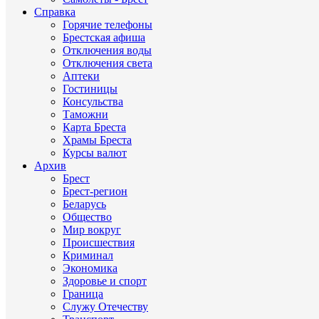
Справка
Горячие телефоны
Брестская афиша
Отключения воды
Отключения света
Аптеки
Гостиницы
Консульства
Таможни
Карта Бреста
Храмы Бреста
Курсы валют
Архив
Брест
Брест-регион
Беларусь
Общество
Мир вокруг
Происшествия
Криминал
Экономика
Здоровье и спорт
Граница
Служу Отечеству