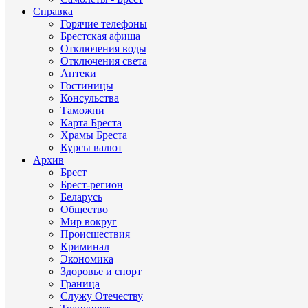
Справка
Горячие телефоны
Брестская афиша
Отключения воды
Отключения света
Аптеки
Гостиницы
Консульства
Таможни
Карта Бреста
Храмы Бреста
Курсы валют
Архив
Брест
Брест-регион
Беларусь
Общество
Мир вокруг
Происшествия
Криминал
Экономика
Здоровье и спорт
Граница
Служу Отечеству