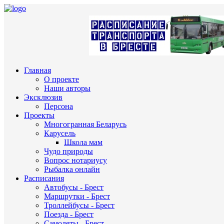
Главная
О проекте
Наши авторы
Эксклюзив
Персона
Проекты
Многогранная Беларусь
Карусель
Школа мам
Чудо природы
Вопрос нотариусу
Рыбалка онлайн
Расписания
Автобусы - Брест
Маршрутки - Брест
Троллейбусы - Брест
Поезда - Брест
Самолеты - Брест