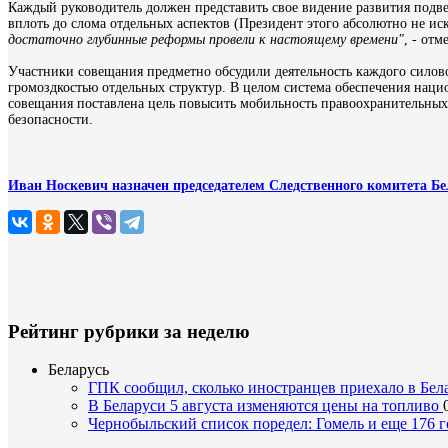
Каждый руководитель должен представить свое видение развития подве
вплоть до слома отдельных аспектов (Президент этого абсолютно не ис
достаточно глубинные реформы провели к настоящему времени"
, - от
Участники совещания предметно обсудили деятельность каждого силовог
громоздкостью отдельных структур. В целом система обеспечения наци
совещания поставлена цель повысить мобильность правоохранительных
безопасности.
Иван Носкевич назначен председателем Следственного комитета Бе
Рейтинг рубрики за неделю
Беларусь
ГПК сообщил, сколько иностранцев приехало в Бел
В Беларуси 5 августа изменяются цены на топливо
Чернобыльский список поредел: Гомель и еще 176 г