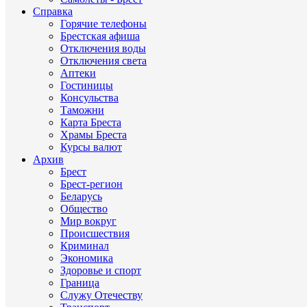
Справка
Горячие телефоны
Брестская афиша
Отключения воды
Отключения света
Аптеки
Гостиницы
Консульства
Таможни
Карта Бреста
Храмы Бреста
Курсы валют
Архив
Брест
Брест-регион
Беларусь
Общество
Мир вокруг
Происшествия
Криминал
Экономика
Здоровье и спорт
Граница
Служу Отечеству