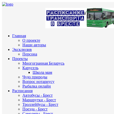
Главная
О проекте
Наши авторы
Эксклюзив
Персона
Проекты
Многогранная Беларусь
Карусель
Школа мам
Чудо природы
Вопрос нотариусу
Рыбалка онлайн
Расписания
Автобусы - Брест
Маршрутки - Брест
Троллейбусы - Брест
Поезда - Брест
Самолеты - Брест