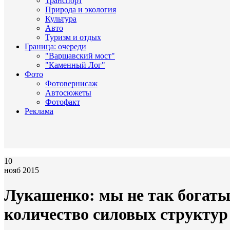
Транспорт
Природа и экология
Культура
Авто
Туризм и отдых
Граница: очереди
"Варшавский мост"
"Каменный Лог"
Фото
Фотовернисаж
Автосюжеты
Фотофакт
Реклама
10
нояб 2015
Лукашенко: мы не так богаты
количество силовых структур