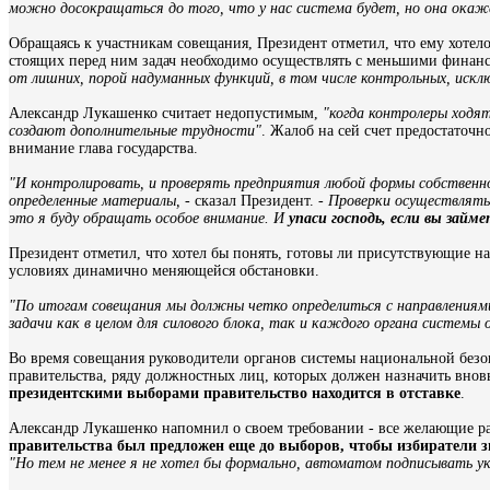
можно досокращаться до того, что у нас система будет, но она ока
Обращаясь к участникам совещания, Президент отметил, что ему хотел
стоящих перед ним задач необходимо осуществлять с меньшими финансо
от лишних, порой надуманных функций, в том числе контрольных, иск
Александр Лукашенко считает недопустимым,
"когда контролеры ходят
создают дополнительные трудности"
. Жалоб на сей счет предостаточн
внимание глава государства.
"И контролировать, и проверять предприятия любой формы собственнос
определенные материалы,
- сказал Президент. -
Проверки осуществлять
это я буду обращать особое внимание. И
упаси господь, если вы зай
Президент отметил, что хотел бы понять, готовы ли присутствующие н
условиях динамично меняющейся обстановки.
"По итогам совещания мы должны четко определиться с направлениям
задачи как в целом для силового блока, так и каждого органа системы
Во время совещания руководители органов системы национальной безоп
правительства, ряду должностных лиц, которых должен назначить внов
президентскими выборами правительство находится в отставке
.
Александр Лукашенко напомнил о своем требовании - все желающие раб
правительства был предложен еще до выборов, чтобы избиратели зн
"Но тем не менее я не хотел бы формально, автоматом подписывать ук