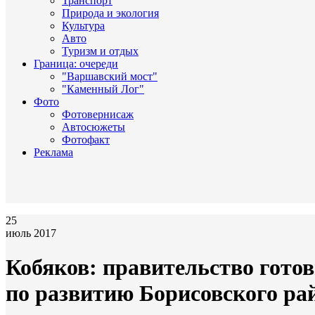
Транспорт
Природа и экология
Культура
Авто
Туризм и отдых
Граница: очереди
"Варшавский мост"
"Каменный Лог"
Фото
Фотовернисаж
Автосюжеты
Фотофакт
Реклама
25
июль 2017
Кобяков: правительство гото
по развитию Борисовского рай