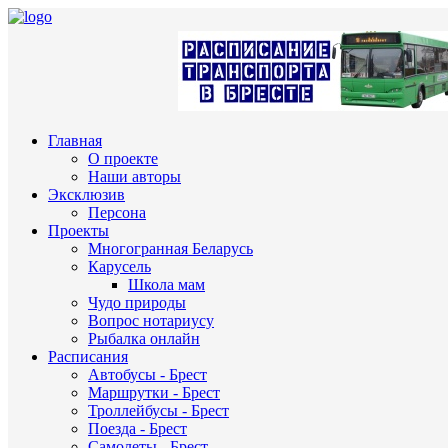
Главная
О проекте
Наши авторы
Эксклюзив
Персона
Проекты
Многогранная Беларусь
Карусель
Школа мам
Чудо природы
Вопрос нотариусу
Рыбалка онлайн
Расписания
Автобусы - Брест
Маршрутки - Брест
Троллейбусы - Брест
Поезда - Брест
Самолеты - Брест