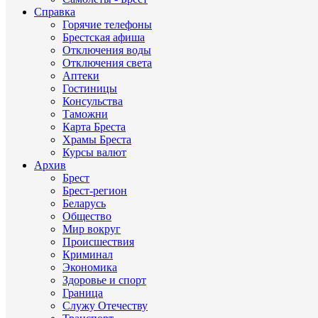
Справка
Горячие телефоны
Брестская афиша
Отключения воды
Отключения света
Аптеки
Гостиницы
Консульства
Таможни
Карта Бреста
Храмы Бреста
Курсы валют
Архив
Брест
Брест-регион
Беларусь
Общество
Мир вокруг
Происшествия
Криминал
Экономика
Здоровье и спорт
Граница
Служу Отечеству