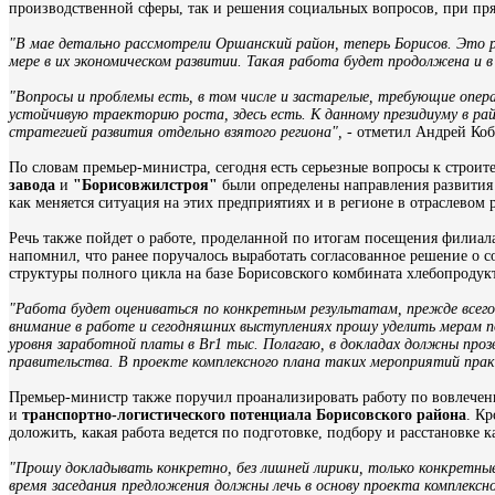
производственной сферы, так и решения социальных вопросов, при пр
"В мае детально рассмотрели Оршанский район, теперь Борисов. Это 
мере в их экономическом развитии. Такая работа будет продолжена и в 
"Вопросы и проблемы есть, в том числе и застарелые, требующие опе
устойчивую траекторию роста, здесь есть. К данному президиуму в ра
стратегией развития отдельно взятого региона",
- отметил Андрей Коб
По словам премьер-министра, сегодня есть серьезные вопросы к строи
завода
и
"Борисовжилстроя"
были определены направления развития 
как меняется ситуация на этих предприятиях и в регионе в отраслевом р
Речь также пойдет о работе, проделанной по итогам посещения филиа
напомнил, что ранее поручалось выработать согласованное решение о
структуры полного цикла на базе Борисовского комбината хлебопродук
"Работа будет оцениваться по конкретным результатам, прежде всего 
внимание в работе и сегодняшних выступлениях прошу уделить мерам
уровня заработной платы в Br1 тыс. Полагаю, в докладах должны проз
правительства. В проекте комплексного плана таких мероприятий пра
Премьер-министр также поручил проанализировать работу по вовлечен
и
транспортно-логистического потенциала Борисовского района
. К
доложить, какая работа ведется по подготовке, подбору и расстановке 
"Прошу докладывать конкретно, без лишней лирики, только конкретны
время заседания предложения должны лечь в основу проекта комплексно