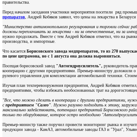
правительства.
Перед началом заседания участники мероприятия посетили ряд пром
препаратов
, Андрей Кобяков заявил, что цены на лекарства в Беларус
"Министерство антимонопольного регулирования и торговли сейчас ра
должны переплачивать за лекарства - ни за отечественные, ни за имп
нужно продолжать. Вместе с тем Андрей Кобяков отметил, что на рынк
производства, и импортные.
Что касается
Борисовского завода медпрепаратов, то из 270 выпус
по цене цитрамона, но с 1 августа она должна выровняться.
Посещая борисовский завод
"Автогидроусилитель",
руководитель пра
кооперацию с другими предприятиями. Премьер-министру доложили о 
рулевого управления для комплектации автомобильной техники. Стоимо
Изучая план техперевооружения предприятия, Андрей Кобяков отметил
предприятиями, чтобы избежать необоснованных трат на дорогостоящее
"Все, что можно сделать в кооперации с другими предприятиями, нуж
с
предприятием "Салео"
. Нужно разумно подходить к этому, загружа
максимально задействовать, потенциал предприятий Борисовского райо
только то оборудование, которое остро необходимо "Автогидроусилите
Премьер-министр также поручил провести мониторинг рынка и изучит
продукции завода - КамАЗ, автомобильные заводы ГАЗ и "Урал", Улья