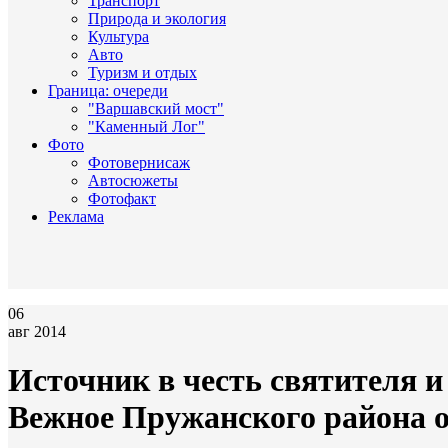
Транспорт
Природа и экология
Культура
Авто
Туризм и отдых
Граница: очереди
"Варшавский мост"
"Каменный Лог"
Фото
Фотовернисаж
Автосюжеты
Фотофакт
Реклама
06
авг 2014
Источник в честь святителя и
Вежное Пружанского района 