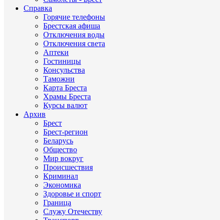
Справка
Горячие телефоны
Брестская афиша
Отключения воды
Отключения света
Аптеки
Гостиницы
Консульства
Таможни
Карта Бреста
Храмы Бреста
Курсы валют
Архив
Брест
Брест-регион
Беларусь
Общество
Мир вокруг
Происшествия
Криминал
Экономика
Здоровье и спорт
Граница
Служу Отечеству