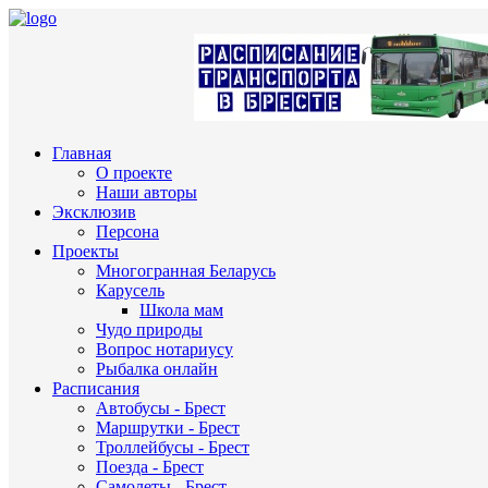
Главная
О проекте
Наши авторы
Эксклюзив
Персона
Проекты
Многогранная Беларусь
Карусель
Школа мам
Чудо природы
Вопрос нотариусу
Рыбалка онлайн
Расписания
Автобусы - Брест
Маршрутки - Брест
Троллейбусы - Брест
Поезда - Брест
Самолеты - Брест