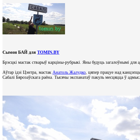
Сымон БАЙ для
TOMIN.
BY
Брэсцкі мастак стварыў карціны-рубрыкі. Яны будуць загалоўнымі для 
Аўтар ідэі Цэнтра, мастак
Анатоль Жалудко
, цяпер працуе над канцэпцы
Сабалі Бярозаўскага раёна. Тысячы экспанатаў пакуль месцяцца ў адмысл