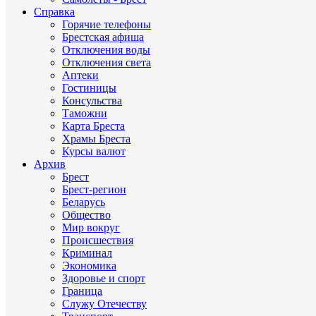
Справка
Горячие телефоны
Брестская афиша
Отключения воды
Отключения света
Аптеки
Гостиницы
Консульства
Таможни
Карта Бреста
Храмы Бреста
Курсы валют
Архив
Брест
Брест-регион
Беларусь
Общество
Мир вокруг
Происшествия
Криминал
Экономика
Здоровье и спорт
Граница
Служу Отечеству