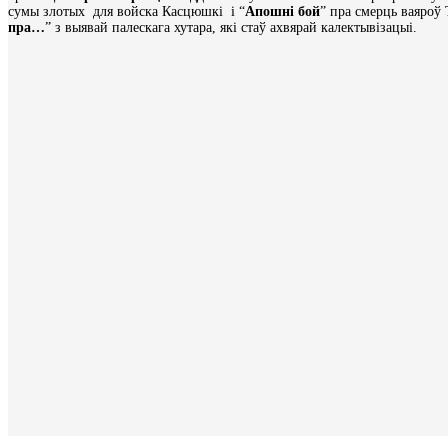
сумы злотых для войска Касцюшкі і “
Апошні бой
” пра смерць ваяроў 
пра…
” з выявай палескага хутара, які стаў ахвярай калектывізацыі.