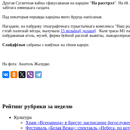
Другая Сусветная вайна сфакусаваная на карціне “
На расстрэл
”. На ёй
забітага нямецкага салдата.
Пад некаторыя перыяды карціны яшчэ будуць напісаныя.
Нагадаем, на пабудову этнаграфічнага турыстычнага комплекса “Наш ро
гэтай палескай вёсцы, вылучыла
15 мільёнаў долараў
. Каля трасы М1 па
пабудаваныя атэль, музей, ферма буйной рагатай жывёлы, лыжаролерная 
Слайдфільм
сабраны з наяўных на сёння карцін.
На фота: Анатоль Жалудко.
Рейтинг рубрики за неделю
Культура
Храм «Всецарица» в Бресте: расписание богослуже
Фестиваль «Белая Вежа»: спектакль «Небеса, по ко