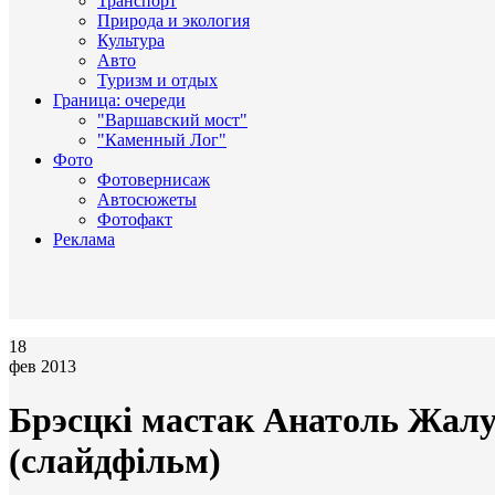
Транспорт
Природа и экология
Культура
Авто
Туризм и отдых
Граница: очереди
"Варшавский мост"
"Каменный Лог"
Фото
Фотовернисаж
Автосюжеты
Фотофакт
Реклама
18
фев 2013
Брэсцкі мастак Анатоль Жал
(слайдфільм)