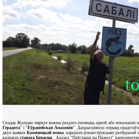
Спадар Жалудко мяркуе кожны раздзел азначыць адной або некалькімі кл
Герадота
” і “
Еўрапейская Амазонія
”. Дахрысціянскі перыяд прадстаў
двух выявах
Камянецкай вежы
, карцінах-рэканструкцыях разбуранай
крэпасці
старога Берасця
. Аддзел “Паўстанні на Палессі” рэпрэзентую