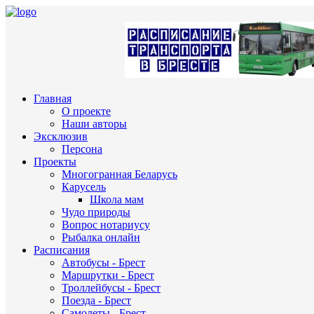
Главная
О проекте
Наши авторы
Эксклюзив
Персона
Проекты
Многогранная Беларусь
Карусель
Школа мам
Чудо природы
Вопрос нотариусу
Рыбалка онлайн
Расписания
Автобусы - Брест
Маршрутки - Брест
Троллейбусы - Брест
Поезда - Брест
Самолеты - Брест