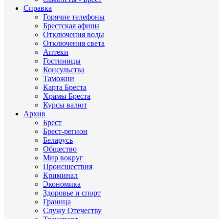
Справка
Горячие телефоны
Брестская афиша
Отключения воды
Отключения света
Аптеки
Гостиницы
Консульства
Таможни
Карта Бреста
Храмы Бреста
Курсы валют
Архив
Брест
Брест-регион
Беларусь
Общество
Мир вокруг
Происшествия
Криминал
Экономика
Здоровье и спорт
Граница
Служу Отечеству