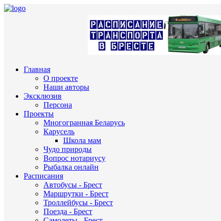
Главная
О проекте
Наши авторы
Эксклюзив
Персона
Проекты
Многогранная Беларусь
Карусель
Школа мам
Чудо природы
Вопрос нотариусу
Рыбалка онлайн
Расписания
Автобусы - Брест
Маршрутки - Брест
Троллейбусы - Брест
Поезда - Брест
Самолеты - Брест