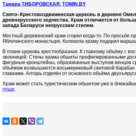
Тамара ТИБОРОВСКАЯ
,
TOMIN.BY
Свято–Крестовоздвиженская церковь в деревне Омел
древнерусского зодчества. Храм отличается от бол
запада Беларуси неорусским стилем.
Местный деревенский храм сгорел когда-то. По просьбе п
Яблочинского монастыря. Колокола храму подарил марша
В плане церковь крестообразная. К главному объёму с во
звонницей. Стены храма обшиты профилированными доск
фигурные кронштейны, образованные выступом венцов ср
объёмом возвышаются восьмериковый световой барабан 
главками. Алтарь отделён от основного объёма двухъяру
Храм может стать туристическим объектом уже в ближай
пущи
.