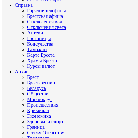
Справка
Горячие телефоны
Брестская афиша
Отключения воды
Отключения света
Аптеки
Гостиницы
Консульства
Таможни
Карта Бреста
Храмы Бреста
Курсы валют
Архив
Брест
Брест-регион
Беларусь
Общество
Мир вокруг
Происшествия
Криминал
Экономика
Здоровье и спорт
Граница
Служу Отечеству