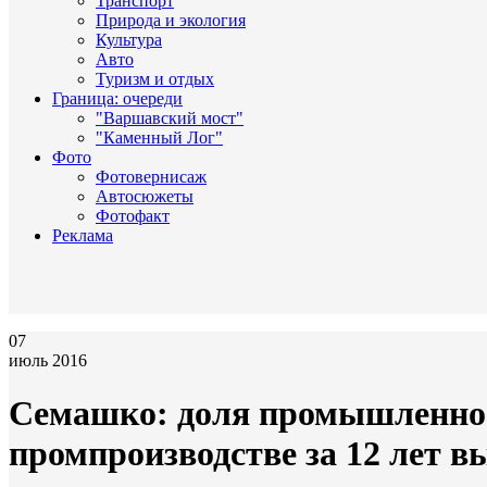
Транспорт
Природа и экология
Культура
Авто
Туризм и отдых
Граница: очереди
"Варшавский мост"
"Каменный Лог"
Фото
Фотовернисаж
Автосюжеты
Фотофакт
Реклама
07
июль 2016
Семашко: доля промышленнос
промпроизводстве за 12 лет в