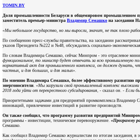
TOMIN.BY
Доля промышленности Беларуси в общемировом промышленном произ
заместитель премьер-министра
Владимир Семашко
на заседании Н
«Мы небольшое государство, но мы выросли, значит, не так плохо раб
По сообщению пресс-службы правительства, на заседании рассматрив
указов Президента №222 и №48, обсуждались социально-экономическая 
По словам Владимира Семашко, сейчас Минпром - это отраслевое минис
функциональное, то министр будет отвечать за всю промышленную по
нормативный акт для промышленного комплекса, он должен думать, чт
частных, и для больших, и для малых»
.
По мнению Владимира Семашко, более эффективному развитию пр
энергоносители
.
«Мы загрузили свой промышленный комплекс высокими
2018 года уйти от перекрестного субсидирования
, - сказал он. -
Если б
Приоритетными задачами для предприятий промкомплекса Владимир С
инноваций, привлечение инвестиций в развитие производств.
Он также сообщил, что программу развития предприятий Минпрома
программы - инвестиции, техническое перевооружение.
«Программу ра
Семашко.
Как сообщил Владимир Семашко журналистам по итогам заседания, в 