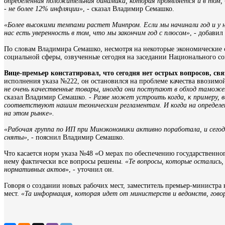
определенная положительная динамика, которая проявляется и в том, 
- не более 12% инфляции»
, - сказал Владимир Семашко.
«Более высокими темпами растет Минпром. Если мы начинали год и у на
нас есть уверенность в том, что мы закончим год с плюсом»
, - добавил
По словам Владимира Семашко, несмотря на некоторые экономические
социальной сферы, озвученные сегодня на заседании Национального со
Вице-премьер констатировал, что сегодня нет острых вопросов, с
исполнения указа №222, он остановился на проблеме качества ввозим
не очень качественные товары, иногда они поступают в обход таможе
сказал Владимир Семашко. -
Разве может устроить когда, к примеру, 
соответствуют нашим техническим регламентам. И когда на определен
на этом рынке».
«Рабочая группа по ИП при Минэкономики активно поработала, и сегод
сняты»
, - пояснил Владимир Семашко.
Что касается норм указа №48 «О мерах по обеспечению государственног
нему фактически все вопросы решены.
«Те вопросы, которые остались
нормативных актов
», - уточнил он.
Говоря о создании новых рабочих мест, заместитель премьер-министра н
мест.
«Та информация, которая идет от министерств и ведомств, гов