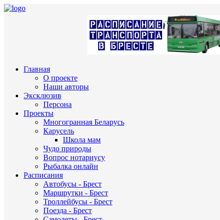
Главная
О проекте
Наши авторы
Эксклюзив
Персона
Проекты
Многогранная Беларусь
Карусель
Школа мам
Чудо природы
Вопрос нотариусу
Рыбалка онлайн
Расписания
Автобусы - Брест
Маршрутки - Брест
Троллейбусы - Брест
Поезда - Брест
Самолеты - Брест