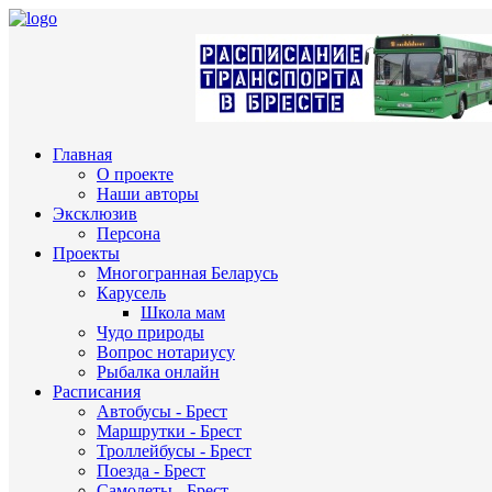
Главная
О проекте
Наши авторы
Эксклюзив
Персона
Проекты
Многогранная Беларусь
Карусель
Школа мам
Чудо природы
Вопрос нотариусу
Рыбалка онлайн
Расписания
Автобусы - Брест
Маршрутки - Брест
Троллейбусы - Брест
Поезда - Брест
Самолеты - Брест