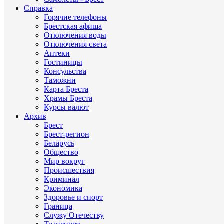
Справка
Горячие телефоны
Брестская афиша
Отключения воды
Отключения света
Аптеки
Гостиницы
Консульства
Таможни
Карта Бреста
Храмы Бреста
Курсы валют
Архив
Брест
Брест-регион
Беларусь
Общество
Мир вокруг
Происшествия
Криминал
Экономика
Здоровье и спорт
Граница
Служу Отечеству