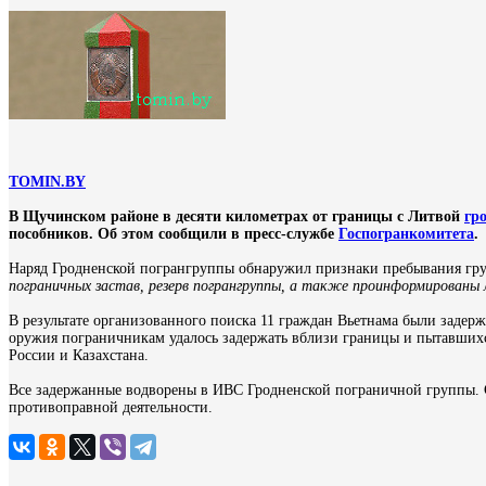
TOMIN.BY
В Щучинском районе в десяти километрах от границы с Литвой
гр
пособников. Об этом сообщили в пресс-службе
Госпогранкомитета
.
Наряд Гродненской погрангруппы обнаружил признаки пребывания гр
пограничных застав, резерв погрангруппы, а также проинформированы
В результате организованного поиска 11 граждан Вьетнама были задер
оружия пограничникам удалось задержать вблизи границы и пытавшихс
России и Казахстана.
Все задержанные водворены в ИВС Гродненской пограничной группы. С
противоправной деятельности.