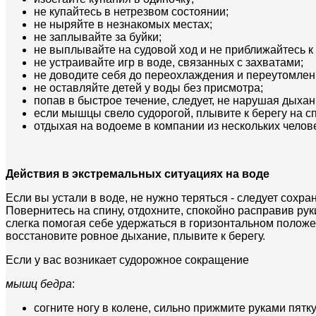
не купайтесь в нетрезвом состоянии;
не ныряйте в незнакомых местах;
не заплывайте за буйки;
не выплывайте на судовой ход и не приближайтесь к 
не устраивайте игр в воде, связанных с захватами;
не доводите себя до переохлаждения и переутомлен
не оставляйте детей у воды без присмотра;
попав в быстрое течение, следует, не нарушая дыхан
если мышцы свело судорогой, плывите к берегу на с
отдыхая на водоеме в компании из нескольких челов
Действия в экстремальных ситуациях на воде
Если вы устали в воде, не нужно теряться - следует сохра
Повернитесь на спину, отдохните, спокойно расправив руки
слегка помогая себе удержаться в горизонтальном положе
восстановите ровное дыхание, плывите к берегу.
Если у вас возникает судорожное сокращение
мышц бедра
:
согните ногу в колене, сильно прижмите руками пятк