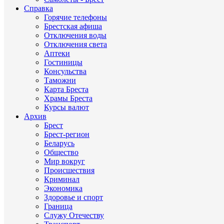
Справка
Горячие телефоны
Брестская афиша
Отключения воды
Отключения света
Аптеки
Гостиницы
Консульства
Таможни
Карта Бреста
Храмы Бреста
Курсы валют
Архив
Брест
Брест-регион
Беларусь
Общество
Мир вокруг
Происшествия
Криминал
Экономика
Здоровье и спорт
Граница
Служу Отечеству