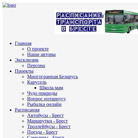
Главная
О проекте
Наши авторы
Эксклюзив
Персона
Проекты
Многогранная Беларусь
Карусель
Школа мам
Чудо природы
Вопрос нотариусу
Рыбалка онлайн
Расписания
Автобусы - Брест
Маршрутки - Брест
Троллейбусы - Брест
Поезда - Брест
Самолеты - Брест