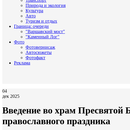
Транспорт
Природа и экология
Культура
Авто
Туризм и отдых
Граница: очереди
"Варшавский мост"
"Каменный Лог"
Фото
Фотовернисаж
Автосюжеты
Фотофакт
Реклама
04
дек 2025
Введение во храм Пресвятой 
православного праздника