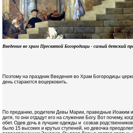
Введение во храм Пресвятой Богородицы - самый детский пр
Поэтому на праздник Введения во Храм Богородицы церко
день стараются воцерковить.
По преданию, родители Девы Марии, праведные Иоаким и А
дитя, то они отдадут его на служение Богу. Вот почему, к
обет. Одев дочь в лучшие одежды и созвав родственников
было 15 высоких и крутых ступеней, но девочка преодоле