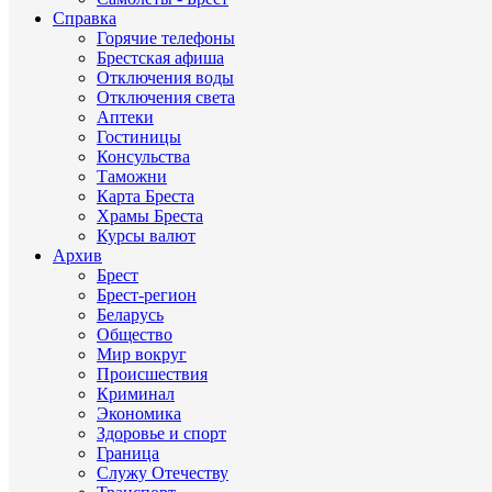
Справка
Горячие телефоны
Брестская афиша
Отключения воды
Отключения света
Аптеки
Гостиницы
Консульства
Таможни
Карта Бреста
Храмы Бреста
Курсы валют
Архив
Брест
Брест-регион
Беларусь
Общество
Мир вокруг
Происшествия
Криминал
Экономика
Здоровье и спорт
Граница
Служу Отечеству