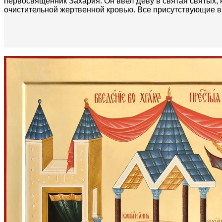
первосвященник Захария. Он ввел Деву в святая святых, к
очистительной жертвенной кровью. Все присутствующие 