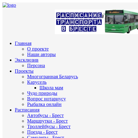
Главная
О проекте
Наши авторы
Эксклюзив
Персона
Проекты
Многогранная Беларусь
Карусель
Школа мам
Чудо природы
Вопрос нотариусу
Рыбалка онлайн
Расписания
Автобусы - Брест
Маршрутки - Брест
Троллейбусы - Брест
Поезда - Брест
Самолеты - Брест