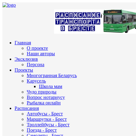
Главная
О проекте
Наши авторы
Эксклюзив
Персона
Проекты
Многогранная Беларусь
Карусель
Школа мам
Чудо природы
Вопрос нотариусу
Рыбалка онлайн
Расписания
Автобусы - Брест
Маршрутки - Брест
Троллейбусы - Брест
Поезда - Брест
Самолеты - Брест