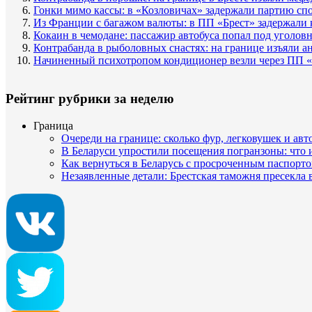
Гонки мимо кассы: в «Козловичах» задержали партию сп
Из Франции с багажом валюты: в ПП «Брест» задержали 
Кокаин в чемодане: пассажир автобуса попал под уголов
Контрабанда в рыболовных снастях: на границе изъяли а
Начиненный психотропом кондиционер везли через ПП «
Рейтинг рубрики за неделю
Граница
Очереди на границе: сколько фур, легковушек и авт
В Беларуси упростили посещения погранзоны: что
Как вернуться в Беларусь с просроченным паспорто
Незаявленные детали: Брестская таможня пресекла 