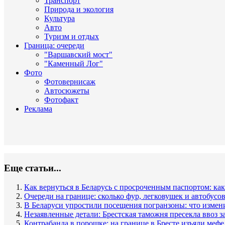
Транспорт
Природа и экология
Культура
Авто
Туризм и отдых
Граница: очереди
"Варшавский мост"
"Каменный Лог"
Фото
Фотовернисаж
Автосюжеты
Фотофакт
Реклама
Еще статьи...
Как вернуться в Беларусь с просроченным паспортом: как
Очереди на границе: сколько фур, легковушек и автобусов
В Беларуси упростили посещения погранзоны: что измен
Незаявленные детали: Брестская таможня пресекла ввоз з
Контрабанда в порошке: на границе в Бресте изъяли меф