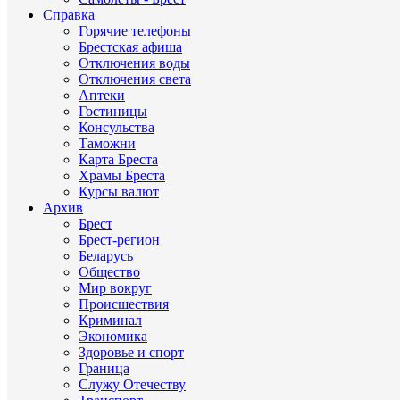
Справка
Горячие телефоны
Брестская афиша
Отключения воды
Отключения света
Аптеки
Гостиницы
Консульства
Таможни
Карта Бреста
Храмы Бреста
Курсы валют
Архив
Брест
Брест-регион
Беларусь
Общество
Мир вокруг
Происшествия
Криминал
Экономика
Здоровье и спорт
Граница
Служу Отечеству