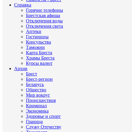
Справка
Горячие телефоны
Брестская афиша
Отключения воды
Отключения света
Аптеки
Гостиницы
Консульства
Таможни
Карта Бреста
Храмы Бреста
Курсы валют
Архив
Брест
Брест-регион
Беларусь
Общество
Мир вокруг
Происшествия
Криминал
Экономика
Здоровье и спорт
Граница
Служу Отечеству