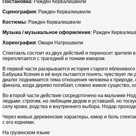
Постановка
: Ражден Кервалишвили
Сценография
: Ражден Кервалишвили
Костюмы
: Ражден Кервалишвили
Музыка / музыкальное оформление
: Ражден Кервалиш
Хореография
: Омари Натрошвили
Спектакль состоит из двух действий и переносит зрителя 
переплетается с трагедией и тонким юмором.
В первой части раскрывается история старого яблоневого
Бабушка Ксения и её внук пытаются понять: чувствует ли 
диалог поднимается тема отношения человека к природе, с
финала, когда дерево погибает, словно живое существо, 
Во второй части действие сосредоточено на мальчике Н
людьми: строгим, но любящим дедом и уставшей, но тоск
силу крови, родства и внутреннего выбора. Нодар проходи
Через живые деревенские характеры, юмор и боль спектак
с его корнями.
На грузинском языке