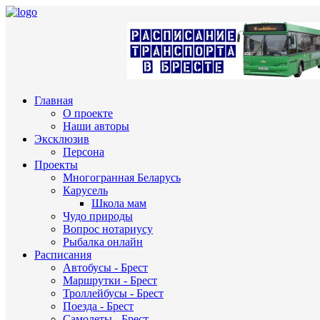
Главная
О проекте
Наши авторы
Эксклюзив
Персона
Проекты
Многогранная Беларусь
Карусель
Школа мам
Чудо природы
Вопрос нотариусу
Рыбалка онлайн
Расписания
Автобусы - Брест
Маршрутки - Брест
Троллейбусы - Брест
Поезда - Брест
Самолеты - Брест