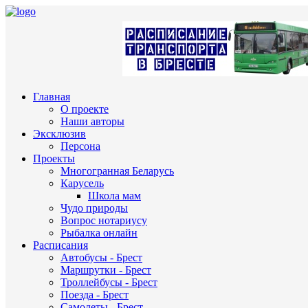
Главная
О проекте
Наши авторы
Эксклюзив
Персона
Проекты
Многогранная Беларусь
Карусель
Школа мам
Чудо природы
Вопрос нотариусу
Рыбалка онлайн
Расписания
Автобусы - Брест
Маршрутки - Брест
Троллейбусы - Брест
Поезда - Брест
Самолеты - Брест