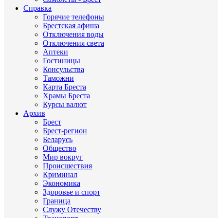
Справка
Горячие телефоны
Брестская афиша
Отключения воды
Отключения света
Аптеки
Гостиницы
Консульства
Таможни
Карта Бреста
Храмы Бреста
Курсы валют
Архив
Брест
Брест-регион
Беларусь
Общество
Мир вокруг
Происшествия
Криминал
Экономика
Здоровье и спорт
Граница
Служу Отечеству