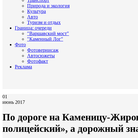
Транспорт
Природа и экология
Культура
Авто
Туризм и отдых
Граница: очереди
"Варшавский мост"
"Каменный Лог"
Фото
Фотовернисаж
Автосюжеты
Фотофакт
Реклама
01
июнь 2017
По дороге на Каменицу-Жиро
полицейский», а дорожный зна