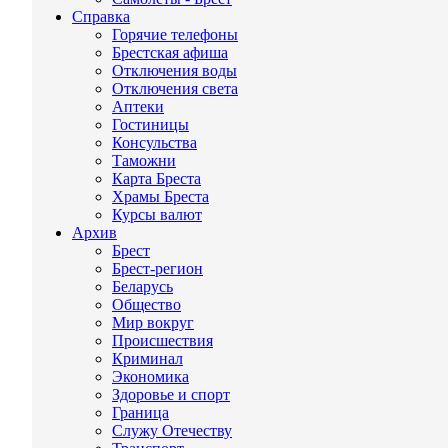
Справка
Горячие телефоны
Брестская афиша
Отключения воды
Отключения света
Аптеки
Гостиницы
Консульства
Таможни
Карта Бреста
Храмы Бреста
Курсы валют
Архив
Брест
Брест-регион
Беларусь
Общество
Мир вокруг
Происшествия
Криминал
Экономика
Здоровье и спорт
Граница
Служу Отечеству