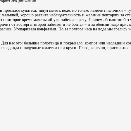
торяет его движения.
 просился купаться, тянул меня к воде, но только намочит пальчики – ту
сех малышей, хорошо развита наблюдательность и желание повторять за с
з некоторое время маленький уже забегал в реку. Причем абсолютно без ч
ичит от восторга, второй забегает и не боится – и за обоими надо прист
релись. Уговаривала конфетами. Но за полтора часа на воде мы грелись ч
. Для нас это: большие полотенца и покрывало, компот или несладкий со
нная одежда и надувные жилетки или круги. Плюс, конечно, пристальное 