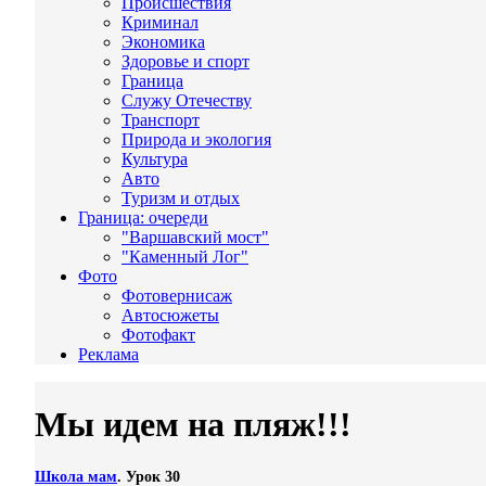
Происшествия
Криминал
Экономика
Здоровье и спорт
Граница
Служу Отечеству
Транспорт
Природа и экология
Культура
Авто
Туризм и отдых
Граница: очереди
"Варшавский мост"
"Каменный Лог"
Фото
Фотовернисаж
Автосюжеты
Фотофакт
Реклама
Мы идем на пляж!!!
Школа мам
. Урок 30