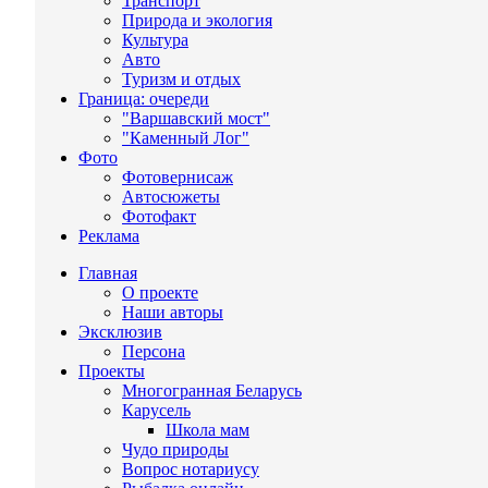
Транспорт
Природа и экология
Культура
Авто
Туризм и отдых
Граница: очереди
"Варшавский мост"
"Каменный Лог"
Фото
Фотовернисаж
Автосюжеты
Фотофакт
Реклама
Главная
О проекте
Наши авторы
Эксклюзив
Персона
Проекты
Многогранная Беларусь
Карусель
Школа мам
Чудо природы
Вопрос нотариусу