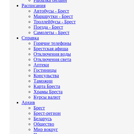
Рыбалка онлайн
Расписания
Автобусы - Брест
Маршрутки - Брест
Троллейбусы - Брест
Поезда - Брест
Самолеты - Брест
Справка
Горячие телефоны
Брестская афиша
Отключения воды
Отключения света
Аптеки
Гостиницы
Консульства
Таможни
Карта Бреста
Храмы Бреста
Курсы валют
Архив
Брест
Брест-регион
Беларусь
Общество
Мир вокруг