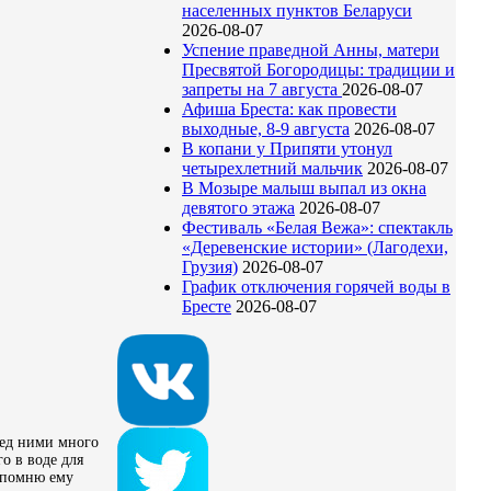
населенных пунктов Беларуси
2026-08-07
Успение праведной Анны, матери
Пресвятой Богородицы: традиции и
запреты на 7 августа
2026-08-07
Афиша Бреста: как провести
выходные, 8-9 августа
2026-08-07
В копани у Припяти утонул
четырехлетний мальчик
2026-08-07
В Мозыре малыш выпал из окна
девятого этажа
2026-08-07
Фестиваль «Белая Вежа»: спектакль
«Деревенские истории» (Лагодехи,
Грузия)
2026-08-07
График отключения горячей воды в
Бресте
2026-08-07
ред ними много
о в воде для
напомню ему