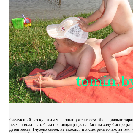
Следующий раз купаться мы пошли уже втроем. Я специально заран
песка и вода – это была настоящая радость. Вася на ходу быстро ра
детей места. Глубоко сынок не заходил, и я смотрела только за тем