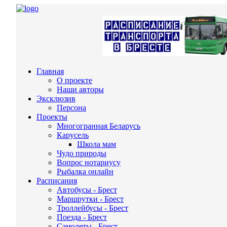
Главная
О проекте
Наши авторы
Эксклюзив
Персона
Проекты
Многогранная Беларусь
Карусель
Школа мам
Чудо природы
Вопрос нотариусу
Рыбалка онлайн
Расписания
Автобусы - Брест
Маршрутки - Брест
Троллейбусы - Брест
Поезда - Брест
Самолеты - Брест