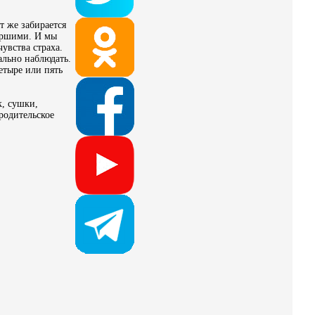
т же забирается
таршими. И мы
увства страха.
ально наблюдать.
етыре или пять
к, сушки,
родительское