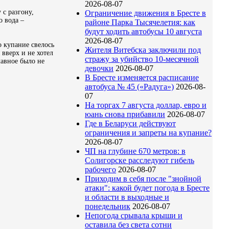
2026-08-07
 с разгону,
Ограничение движения в Бресте в
о вода –
районе Парка Тысячелетия: как
будут ходить автобусы 10 августа
2026-08-07
о купание свелось
Жителя Витебска заключили под
 вверх и не хотел
стражу за убийство 10-месячной
лавное было не
девочки
2026-08-07
В Бресте изменяется расписание
автобуса № 45 («Радуга»)
2026-08-
07
На торгах 7 августа доллар, евро и
юань снова прибавили
2026-08-07
Где в Беларуси действуют
ограничения и запреты на купание?
2026-08-07
ЧП на глубине 670 метров: в
Солигорске расследуют гибель
рабочего
2026-08-07
Приходим в себя после "знойной
атаки": какой будет погода в Бресте
и области в выходные и
понедельник
2026-08-07
Непогода срывала крыши и
оставила без света сотни