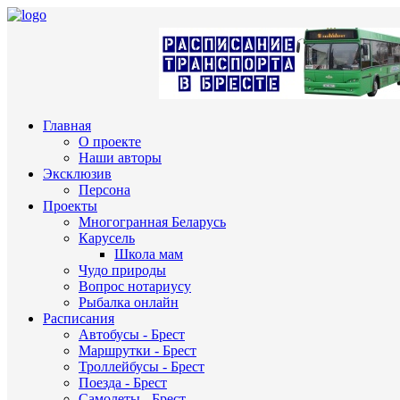
Главная
О проекте
Наши авторы
Эксклюзив
Персона
Проекты
Многогранная Беларусь
Карусель
Школа мам
Чудо природы
Вопрос нотариусу
Рыбалка онлайн
Расписания
Автобусы - Брест
Маршрутки - Брест
Троллейбусы - Брест
Поезда - Брест
Самолеты - Брест