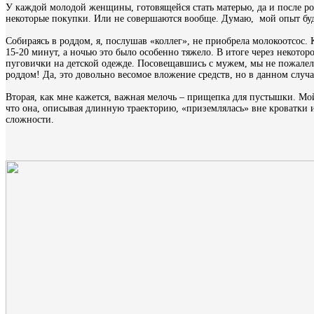
У каждой молодой женщины, готовящейся стать матерью, да и после ро
некоторые покупки. Или не совершаются вообще. Думаю, мой опыт бу
Собираясь в роддом, я, послушав «коллег», не приобрела молокоотсос.
15-20 минут, а ночью это было особенно тяжело. В итоге через некото
пуговички на детской одежде. Посовещавшись с мужем, мы не пожале
роддом! Да, это довольно весомое вложение средств, но в данном случае
Вторая, как мне кажется, важная мелочь – прищепка для пустышки. Мой 
что она, описывая длинную траекторию, «приземлялась» вне кроватки и
сложности.