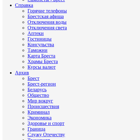
Справка
Горячие телефоны
Брестская афиша
Отключения воды
Отключения света
Аптеки
Гостиницы
Консульства
Таможни
Карта Бреста
Храмы Бреста
Курсы валют
Архив
Брест
Брест-регион
Беларусь
Общество
Мир вокруг
Происшествия
Криминал
Экономика
Здоровье и спорт
Граница
Служу Отечеству