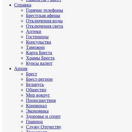
Справка
Горячие телефоны
Брестская афиша
Отключения воды
Отключения света
Аптеки
Гостиницы
Консульства
Таможни
Карта Бреста
Храмы Бреста
Курсы валют
Архив
Брест
Брест-регион
Беларусь
Общество
Мир вокруг
Происшествия
Криминал
Экономика
Здоровье и спорт
Граница
Служу Отечеству