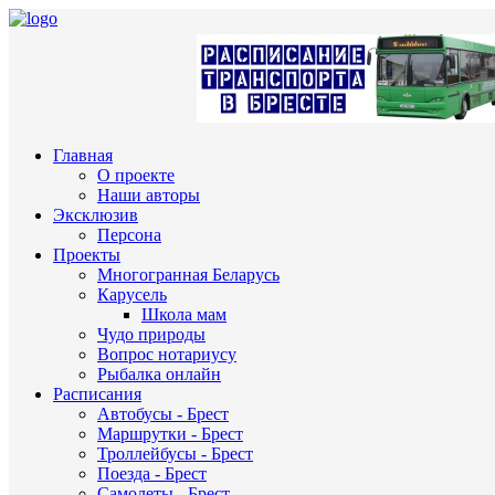
Главная
О проекте
Наши авторы
Эксклюзив
Персона
Проекты
Многогранная Беларусь
Карусель
Школа мам
Чудо природы
Вопрос нотариусу
Рыбалка онлайн
Расписания
Автобусы - Брест
Маршрутки - Брест
Троллейбусы - Брест
Поезда - Брест
Самолеты - Брест