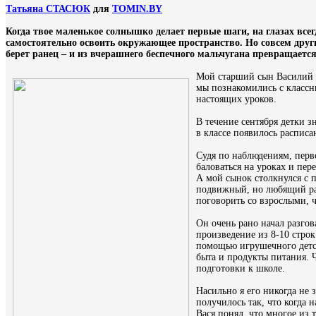
Татьяна СТАСЮК
для
TOMIN.BY
Когда твое маленькое солнышко делает первые шаги, на глазах все
самостоятельно освоить окружающее пространство. Но совсем други
берет ранец – и из вчерашнего беспечного мальчугана превращаетс
Мой старший сын Василий 29
мы познакомились с классн
настоящих уроков.
В течение сентября детки 
в классе появилось расписа
Судя по наблюдениям, перв
баловаться на уроках и пе
А мой сынок столкнулся с 
подвижный, но любящий рас
поговорить со взрослыми, 
Он очень рано начал разгов
произведение из 8-10 строк
помощью игрушечного детск
быта и продукты питания. Ч
подготовки к школе.
Насильно я его никогда не 
получилось так, что когда 
Вася понял, что многое из т