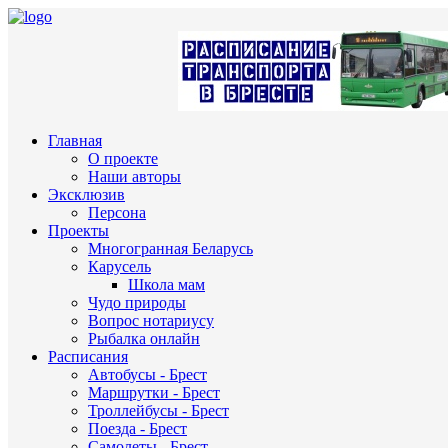
Главная
О проекте
Наши авторы
Эксклюзив
Персона
Проекты
Многогранная Беларусь
Карусель
Школа мам
Чудо природы
Вопрос нотариусу
Рыбалка онлайн
Расписания
Автобусы - Брест
Маршрутки - Брест
Троллейбусы - Брест
Поезда - Брест
Самолеты - Брест