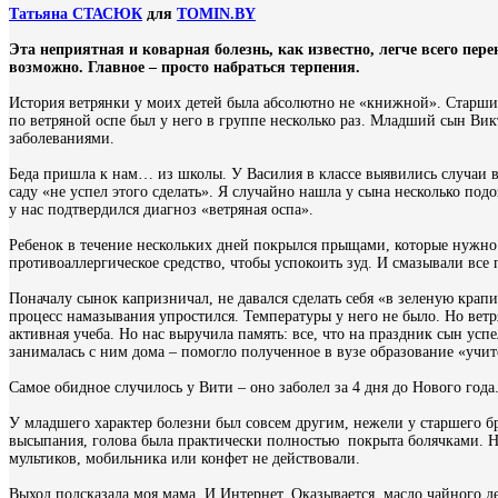
Татьяна СТАСЮК
для
TOMIN.BY
Эта неприятная и коварная болезнь, как известно, легче всего перен
возможно. Главное – просто набраться терпения.
История ветрянки у моих детей была абсолютно не «книжной». Старший 
по ветряной оспе был у него в группе несколько раз. Младший сын Викт
заболеваниями.
Беда пришла к нам… из школы. У Василия в классе выявились случаи вет
саду «не успел этого сделать». Я случайно нашла у сына несколько под
у нас подтвердился диагноз «ветряная оспа».
Ребенок в течение нескольких дней покрылся прыщами, которые нуж
противоаллергическое средство, чтобы успокоить зуд. И смазывали все
Поначалу сынок капризничал, не давался сделать себя «в зеленую крап
процесс намазывания упростился. Температуры у него не было. Но ветря
активная учеба. Но нас выручила память: все, что на праздник сын усп
занималась с ним дома – помогло полученное в вузе образование «учит
Самое обидное случилось у Вити – оно заболел за 4 дня до Нового года
У младшего характер болезни был совсем другим, нежели у старшего бр
высыпания, голова была практически полностью покрыта болячками. На
мультиков, мобильника или конфет не действовали.
Выход подсказала моя мама. И Интернет. Оказывается, масло чайного 