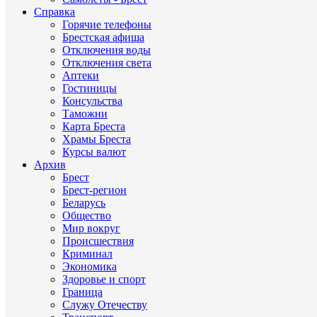
Справка
Горячие телефоны
Брестская афиша
Отключения воды
Отключения света
Аптеки
Гостиницы
Консульства
Таможни
Карта Бреста
Храмы Бреста
Курсы валют
Архив
Брест
Брест-регион
Беларусь
Общество
Мир вокруг
Происшествия
Криминал
Экономика
Здоровье и спорт
Граница
Служу Отечеству