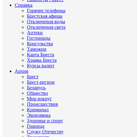
Справка
Горячие телефоны
Брестская афиша
Отключения воды
Отключения света
Аптеки
Гостиницы
Консульства
Таможни
Карта Бреста
Храмы Бреста
Курсы валют
Архив
Брест
Брест-регион
Беларусь
Общество
Мир вокруг
Происшествия
Криминал
Экономика
Здоровье и спорт
Граница
Служу Отечеству