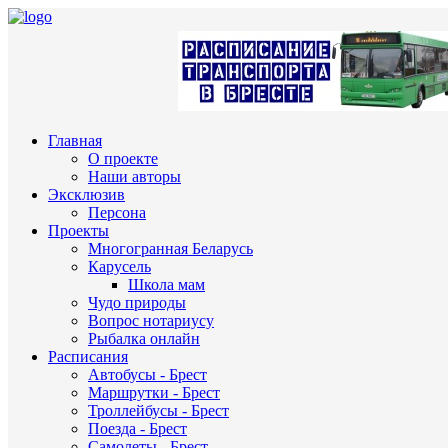
Главная
О проекте
Наши авторы
Эксклюзив
Персона
Проекты
Многогранная Беларусь
Карусель
Школа мам
Чудо природы
Вопрос нотариусу
Рыбалка онлайн
Расписания
Автобусы - Брест
Маршрутки - Брест
Троллейбусы - Брест
Поезда - Брест
Самолеты - Брест