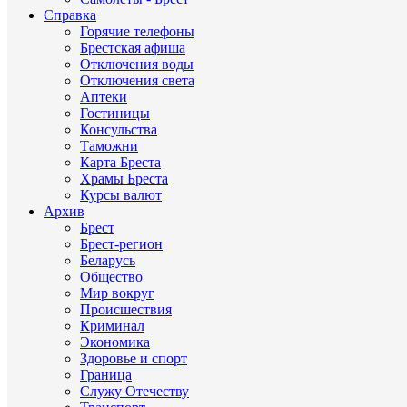
Справка
Горячие телефоны
Брестская афиша
Отключения воды
Отключения света
Аптеки
Гостиницы
Консульства
Таможни
Карта Бреста
Храмы Бреста
Курсы валют
Архив
Брест
Брест-регион
Беларусь
Общество
Мир вокруг
Происшествия
Криминал
Экономика
Здоровье и спорт
Граница
Служу Отечеству