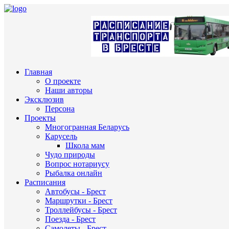
Главная
О проекте
Наши авторы
Эксклюзив
Персона
Проекты
Многогранная Беларусь
Карусель
Школа мам
Чудо природы
Вопрос нотариусу
Рыбалка онлайн
Расписания
Автобусы - Брест
Маршрутки - Брест
Троллейбусы - Брест
Поезда - Брест
Самолеты - Брест