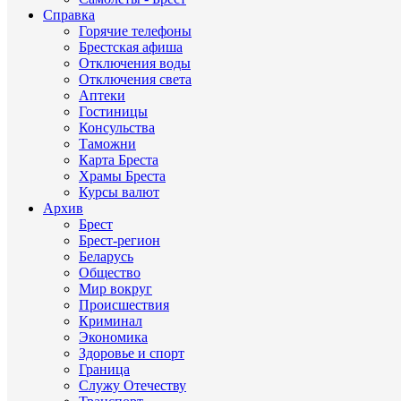
Справка
Горячие телефоны
Брестская афиша
Отключения воды
Отключения света
Аптеки
Гостиницы
Консульства
Таможни
Карта Бреста
Храмы Бреста
Курсы валют
Архив
Брест
Брест-регион
Беларусь
Общество
Мир вокруг
Происшествия
Криминал
Экономика
Здоровье и спорт
Граница
Служу Отечеству