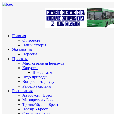
Главная
О проекте
Наши авторы
Эксклюзив
Персона
Проекты
Многогранная Беларусь
Карусель
Школа мам
Чудо природы
Вопрос нотариусу
Рыбалка онлайн
Расписания
Автобусы - Брест
Маршрутки - Брест
Троллейбусы - Брест
Поезда - Брест
Самолеты - Брест