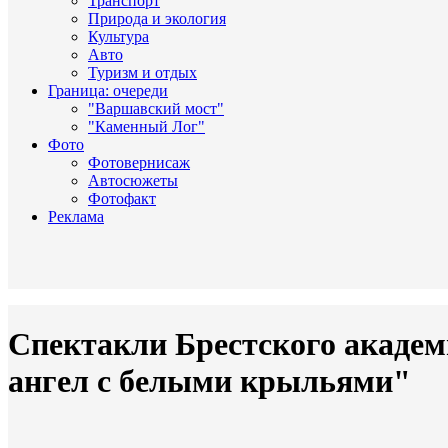
Транспорт
Природа и экология
Культура
Авто
Туризм и отдых
Граница: очереди
"Варшавский мост"
"Каменный Лог"
Фото
Фотовернисаж
Автосюжеты
Фотофакт
Реклама
Спектакли Брестского академ
ангел с белыми крыльями"