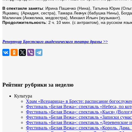
В спектакле заняты
: Ирина Пашечко (Нина), Татьяна Юрик (Ольг
Яцкавец (Аркадия, сестра), Тамара Левчук (бабушка Нины), Богд
Малинчик (Анжелика, медсестра), Михаил Ильич (музыкант).
Продолжительность
: 2 ч. 10 мин. (с антрактом), на русском язы
Репертуар Брестского академического театра драмы >>
Рейтинг рубрики за неделю
Культура
Храм «Всецарица» в Бресте: расписание богослуже
Фестиваль «Белая Вежа»: спектакль «Небеса, по ко
Фестиваль «Белая Вежа»: спектакль «Кыся» (Вологд
Фестиваль «Белая Вежа»: спектакль «Записки сума
Фестиваль «Белая Вежа»: спектакль «Деревенские и
Фестиваль «Белая Вежа»: спектакль «Король. Дама.