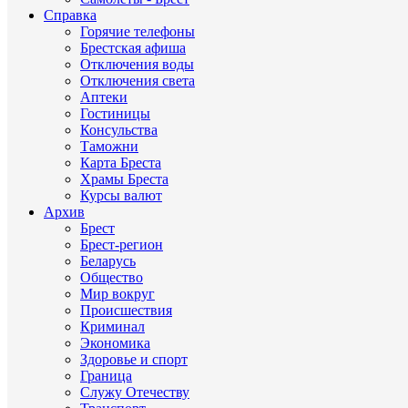
Справка
Горячие телефоны
Брестская афиша
Отключения воды
Отключения света
Аптеки
Гостиницы
Консульства
Таможни
Карта Бреста
Храмы Бреста
Курсы валют
Архив
Брест
Брест-регион
Беларусь
Общество
Мир вокруг
Происшествия
Криминал
Экономика
Здоровье и спорт
Граница
Служу Отечеству