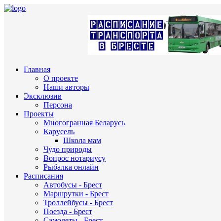
Главная
О проекте
Наши авторы
Эксклюзив
Персона
Проекты
Многогранная Беларусь
Карусель
Школа мам
Чудо природы
Вопрос нотариусу
Рыбалка онлайн
Расписания
Автобусы - Брест
Маршрутки - Брест
Троллейбусы - Брест
Поезда - Брест
Самолеты - Брест