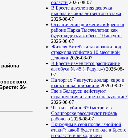
области
2026-08-07
В Бресте двухлетняя девочка
выпала из окна четвертого этажа
2026-08-07
Ограничение движения в Бресте в
районе Парка Тысячелетия: как
будут ходить автобусы 10 августа
2026-08-07
Жителя Витебска заключили под
стражу за убийство 10-месячной
девочки
2026-08-07
В Бресте изменяется расписание
о района
автобуса № 45 («Радуга»)
2026-08-
07
На торгах 7 августа доллар, евро и
Воровского,
юань снова прибавили
2026-08-07
ресте: 56-
Где в Беларуси действуют
ограничения и запреты на купание?
2026-08-07
ЧП на глубине 670 метров: в
Солигорске расследуют гибель
рабочего
2026-08-07
Приходим в себя после "знойной
атаки": какой будет погода в Бресте
и области в выходные и