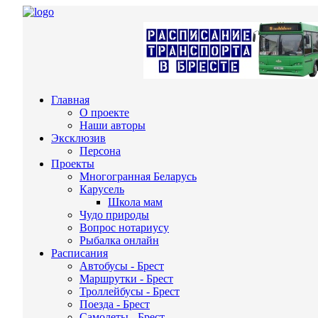
Главная
О проекте
Наши авторы
Эксклюзив
Персона
Проекты
Многогранная Беларусь
Карусель
Школа мам
Чудо природы
Вопрос нотариусу
Рыбалка онлайн
Расписания
Автобусы - Брест
Маршрутки - Брест
Троллейбусы - Брест
Поезда - Брест
Самолеты - Брест