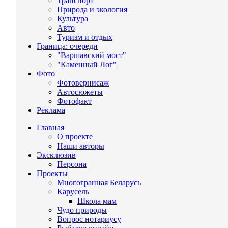
Транспорт
Природа и экология
Культура
Авто
Туризм и отдых
Граница: очереди
"Варшавский мост"
"Каменный Лог"
Фото
Фотовернисаж
Автосюжеты
Фотофакт
Реклама
Главная
О проекте
Наши авторы
Эксклюзив
Персона
Проекты
Многогранная Беларусь
Карусель
Школа мам
Чудо природы
Вопрос нотариусу