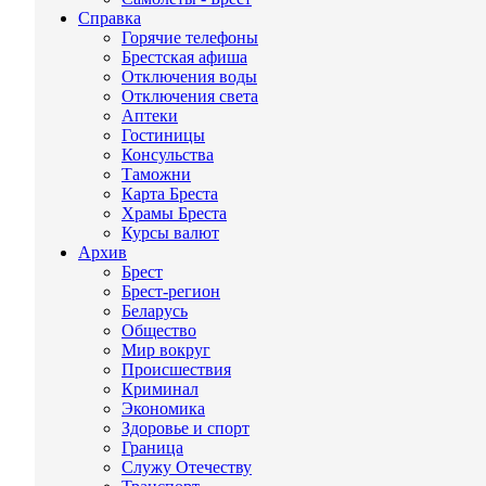
Справка
Горячие телефоны
Брестская афиша
Отключения воды
Отключения света
Аптеки
Гостиницы
Консульства
Таможни
Карта Бреста
Храмы Бреста
Курсы валют
Архив
Брест
Брест-регион
Беларусь
Общество
Мир вокруг
Происшествия
Криминал
Экономика
Здоровье и спорт
Граница
Служу Отечеству