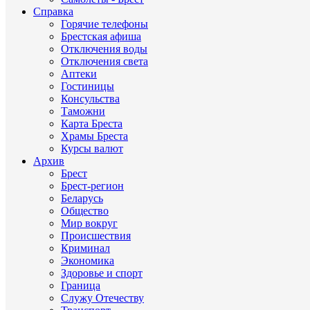
Справка
Горячие телефоны
Брестская афиша
Отключения воды
Отключения света
Аптеки
Гостиницы
Консульства
Таможни
Карта Бреста
Храмы Бреста
Курсы валют
Архив
Брест
Брест-регион
Беларусь
Общество
Мир вокруг
Происшествия
Криминал
Экономика
Здоровье и спорт
Граница
Служу Отечеству