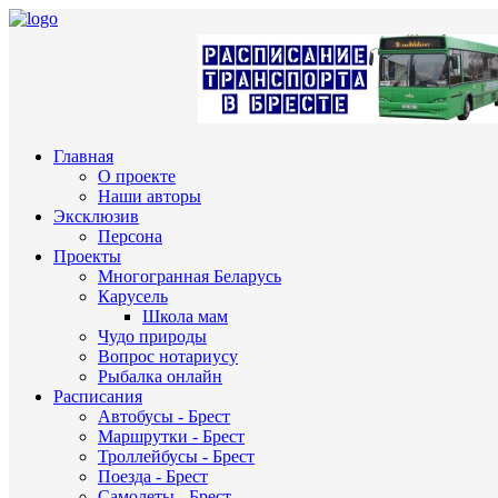
Главная
О проекте
Наши авторы
Эксклюзив
Персона
Проекты
Многогранная Беларусь
Карусель
Школа мам
Чудо природы
Вопрос нотариусу
Рыбалка онлайн
Расписания
Автобусы - Брест
Маршрутки - Брест
Троллейбусы - Брест
Поезда - Брест
Самолеты - Брест