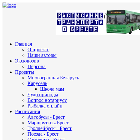
Главная
О проекте
Наши авторы
Эксклюзив
Персона
Проекты
Многогранная Беларусь
Карусель
Школа мам
Чудо природы
Вопрос нотариусу
Рыбалка онлайн
Расписания
Автобусы - Брест
Маршрутки - Брест
Троллейбусы - Брест
Поезда - Брест
Самолеты - Брест