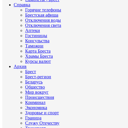
Справка
Горячие телефоны
Брестская афиша
Отключения воды
Отключения света
Аптеки
Гостиницы
Консульства
Таможни
Карта Бреста
Храмы Бреста
Курсы валют
Архив
Брест
Брест-регион
Беларусь
Общество
Мир вокруг
Происшествия
Криминал
Экономика
Здоровье и спорт
Граница
Служу Отечеству