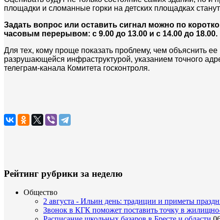
площадки и сломанные горки на детских площадках станут
Задать вопрос или оставить сигнал можно по коротком
часовым перерывом: с 9.00 до 13.00 и с 14.00 до 18.00.
Для тех, кому проще показать проблему, чем объяснить ее
разрушающейся инфраструктурой, указанием точного адре
телеграм-канала Комитета госконтроля.
Рейтинг рубрики за неделю
Общество
2 августа - Ильин день: традиции и приметы празд
Звонок в КГК поможет поставить точку в жилищн
Расписание школьных базаров в Бресте и области
06