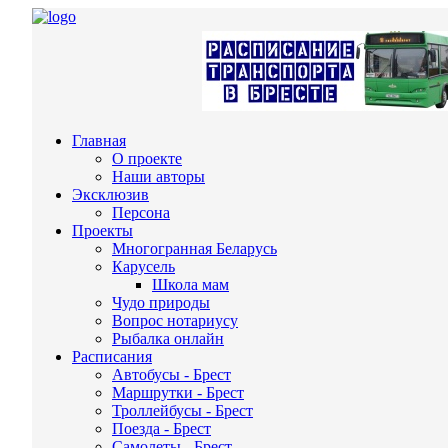
Главная
О проекте
Наши авторы
Эксклюзив
Персона
Проекты
Многогранная Беларусь
Карусель
Школа мам
Чудо природы
Вопрос нотариусу
Рыбалка онлайн
Расписания
Автобусы - Брест
Маршрутки - Брест
Троллейбусы - Брест
Поезда - Брест
Самолеты - Брест