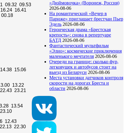
«Дюймовочка» (Воронеж, Россия)
11 09.32 09.53
2026-08-06
 16.24 16.41
На романтический «Вечер в
 00.18
Париже» приглашает брестчан Пьер
Эдель
2026-08-06
Героическая драма «Брестская
крепость»: снова в репертуаре
БАТД
2026-08-06
Фантастический мультфильм
«Элио»: космические приключения
маленького мечтателя
2026-08-06
Очереди на границе: сколько фур,
легковушек и автобусов стоит на
 14.38 15.06
выезд из Беларуси
2026-08-06
Места установки датчиков контроля
скорости на дорогах Бреста и
13.00 13.22
области
2026-08-06
 22.43 23.21
13.28 13.54
23.10
16 12.43
 22.13 22.30