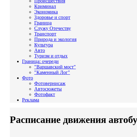
Происшествия
Криминал
Экономика
Здоровье и спорт
Граница
Служу Отечеству
Транспорт
Природа и экология
Культура
Авто
Туризм и отдых
Граница: очереди
"Варшавский мост"
"Каменный Лог"
Фото
Фотовернисаж
Автосюжеты
Фотофакт
Реклама
Расписание движения автобу