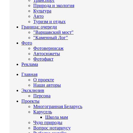
Транспорт
Природа и экология
Культура
Авто
Туризм и отдых
Граница: очереди
"Варшавский мост"
"Каменный Лог"
Фото
Фотовернисаж
Автосюжеты
Фотофакт
Реклама
Главная
О проекте
Наши авторы
Эксклюзив
Персона
Проекты
Многогранная Беларусь
Карусель
Школа мам
Чудо природы
Вопрос нотариусу