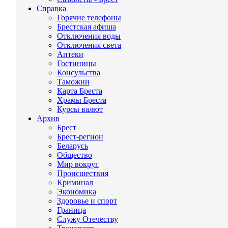
Справка
Горячие телефоны
Брестская афиша
Отключения воды
Отключения света
Аптеки
Гостиницы
Консульства
Таможни
Карта Бреста
Храмы Бреста
Курсы валют
Архив
Брест
Брест-регион
Беларусь
Общество
Мир вокруг
Происшествия
Криминал
Экономика
Здоровье и спорт
Граница
Служу Отечеству