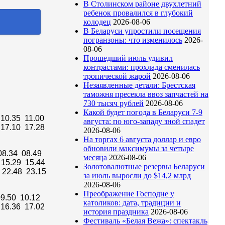
В Столинском районе двухлетний
ребенок провалился в глубокий
колодец
2026-08-06
В Беларуси упростили посещения
погранзоны: что изменилось
2026-
08-06
Прошедший июль удивил
контрастами: прохлада сменилась
тропической жарой
2026-08-06
Незаявленные детали: Брестская
таможня пресекла ввоз запчастей на
730 тысяч рублей
2026-08-06
Какой будет погода в Беларуси 7-9
 10.35 11.00
августа: по юго-западу зной спадет
 17.10 17.28
2026-08-06
На торгах 6 августа доллар и евро
обновили максимумы за четыре
08.34 08.49
месяца
2026-08-06
 15.29 15.44
Золотовалютные резервы Беларуси
 22.48 23.15
за июль выросли до $14,2 млрд
2026-08-06
Преображение Господне у
9.50 10.12
католиков: дата, традиции и
 16.36 17.02
история праздника
2026-08-06
Фестиваль «Белая Вежа»: спектакль