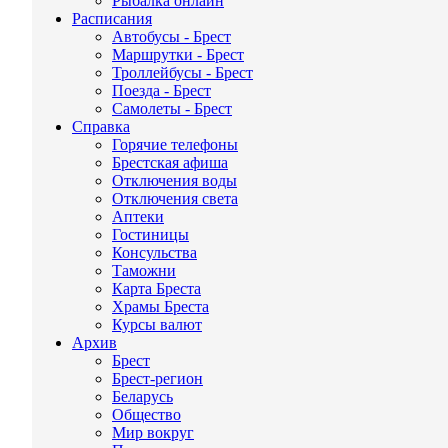
Рыбалка онлайн
Расписания
Автобусы - Брест
Маршрутки - Брест
Троллейбусы - Брест
Поезда - Брест
Самолеты - Брест
Справка
Горячие телефоны
Брестская афиша
Отключения воды
Отключения света
Аптеки
Гостиницы
Консульства
Таможни
Карта Бреста
Храмы Бреста
Курсы валют
Архив
Брест
Брест-регион
Беларусь
Общество
Мир вокруг