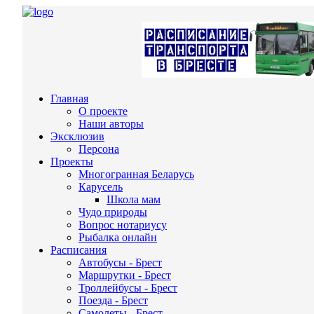
Главная
О проекте
Наши авторы
Эксклюзив
Персона
Проекты
Многогранная Беларусь
Карусель
Школа мам
Чудо природы
Вопрос нотариусу
Рыбалка онлайн
Расписания
Автобусы - Брест
Маршрутки - Брест
Троллейбусы - Брест
Поезда - Брест
Самолеты - Брест