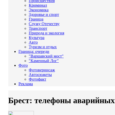
Происшествия
Криминал
Экономика
Здоровье и спорт
Граница
Служу Отечеству
Транспорт
Природа и экология
Культура
Авто
Туризм и отдых
Граница: очереди
"Варшавский мост"
"Каменный Лог"
Фото
Фотовернисаж
Автосюжеты
Фотофакт
Реклама
Брест: телефоны аварийных