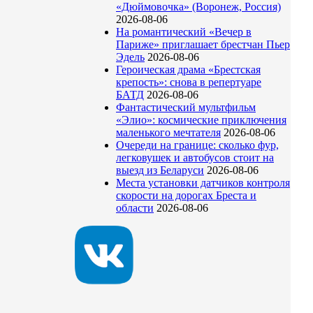
«Дюймовочка» (Воронеж, Россия)
2026-08-06
На романтический «Вечер в
Париже» приглашает брестчан Пьер
Эдель
2026-08-06
Героическая драма «Брестская
крепость»: снова в репертуаре
БАТД
2026-08-06
Фантастический мультфильм
«Элио»: космические приключения
маленького мечтателя
2026-08-06
Очереди на границе: сколько фур,
легковушек и автобусов стоит на
выезд из Беларуси
2026-08-06
Места установки датчиков контроля
скорости на дорогах Бреста и
области
2026-08-06