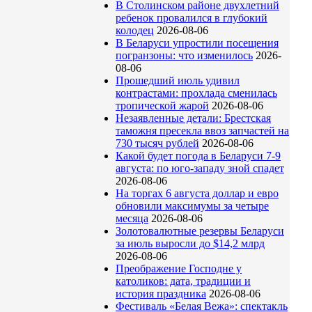
В Столинском районе двухлетний
ребенок провалился в глубокий
колодец
2026-08-06
В Беларуси упростили посещения
погранзоны: что изменилось
2026-
08-06
Прошедший июль удивил
контрастами: прохлада сменилась
тропической жарой
2026-08-06
Незаявленные детали: Брестская
таможня пресекла ввоз запчастей на
730 тысяч рублей
2026-08-06
Какой будет погода в Беларуси 7-9
августа: по юго-западу зной спадет
2026-08-06
На торгах 6 августа доллар и евро
обновили максимумы за четыре
месяца
2026-08-06
Золотовалютные резервы Беларуси
за июль выросли до $14,2 млрд
2026-08-06
Преображение Господне у
католиков: дата, традиции и
история праздника
2026-08-06
Фестиваль «Белая Вежа»: спектакль