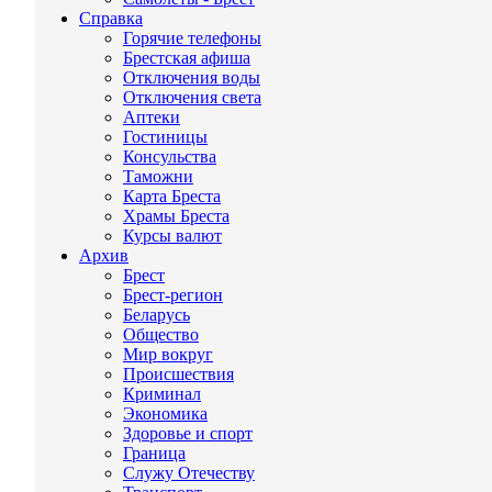
Справка
Горячие телефоны
Брестская афиша
Отключения воды
Отключения света
Аптеки
Гостиницы
Консульства
Таможни
Карта Бреста
Храмы Бреста
Курсы валют
Архив
Брест
Брест-регион
Беларусь
Общество
Мир вокруг
Происшествия
Криминал
Экономика
Здоровье и спорт
Граница
Служу Отечеству