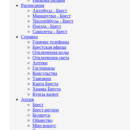
Рыбалка онлайн
Расписания
Автобусы - Брест
Маршрутки - Брест
Троллейбусы - Брест
Поезда - Брест
Самолеты - Брест
Справка
Горячие телефоны
Брестская афиша
Отключения воды
Отключения света
Аптеки
Гостиницы
Консульства
Таможни
Карта Бреста
Храмы Бреста
Курсы валют
Архив
Брест
Брест-регион
Беларусь
Общество
Мир вокруг