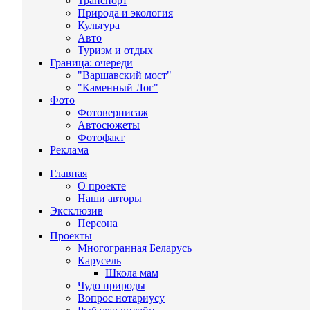
Транспорт
Природа и экология
Культура
Авто
Туризм и отдых
Граница: очереди
"Варшавский мост"
"Каменный Лог"
Фото
Фотовернисаж
Автосюжеты
Фотофакт
Реклама
Главная
О проекте
Наши авторы
Эксклюзив
Персона
Проекты
Многогранная Беларусь
Карусель
Школа мам
Чудо природы
Вопрос нотариусу