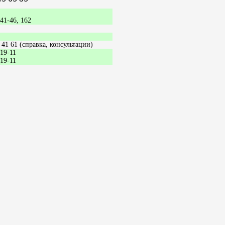
41-46, 162
 41 61 (справка, консультации)
-19-11
-19-11