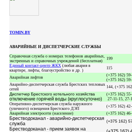
TOMIN.BY
АВАРИЙНЫЕ И ДИСПЕТЧЕРСКИЕ СЛУЖБЫ
Справочная служба о номерах телефонов аварийных,
199
экстренных и справочных учреждений (бесплатная)
Единый контакт-центр ЖКХ
(любая авария в
115
квартире, лифты, благоустройство и др. )
(+375 162) 59-
Аварийная лифтов
(+375 162) 59
Аварийно-диспетчерская служба Брестских тепловых
144, (+375 162
сетей
Диспетчер Брестского котельного хозяйства
(+375 162) 55-
отключение горячей воды (круглосуточно)
27-11-15, 27-
Оперативно-диспетчерская служба наружного
(+375 162) 42
(уличного) освещения Брестского ДЭП
Аварийная электросети (население)
(+375 162) 46-
Брестводоканал - аварийно-диспетчерская
(+375 162) 5
служба
Брестводоканал - прием заявок на
(+375 162) 