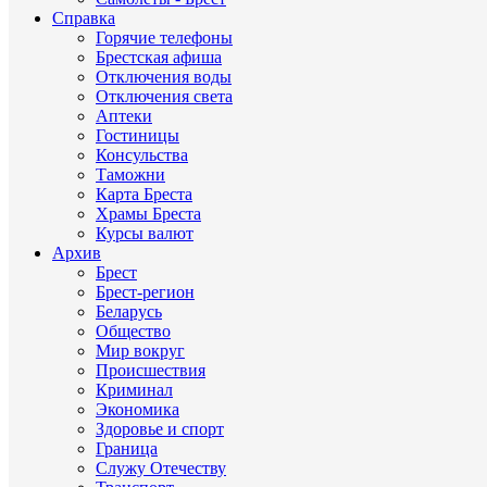
Справка
Горячие телефоны
Брестская афиша
Отключения воды
Отключения света
Аптеки
Гостиницы
Консульства
Таможни
Карта Бреста
Храмы Бреста
Курсы валют
Архив
Брест
Брест-регион
Беларусь
Общество
Мир вокруг
Происшествия
Криминал
Экономика
Здоровье и спорт
Граница
Служу Отечеству