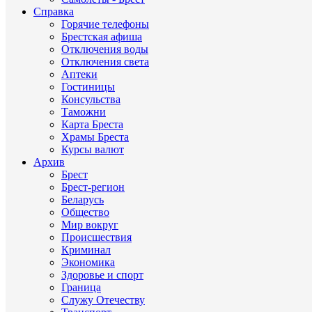
Справка
Горячие телефоны
Брестская афиша
Отключения воды
Отключения света
Аптеки
Гостиницы
Консульства
Таможни
Карта Бреста
Храмы Бреста
Курсы валют
Архив
Брест
Брест-регион
Беларусь
Общество
Мир вокруг
Происшествия
Криминал
Экономика
Здоровье и спорт
Граница
Служу Отечеству