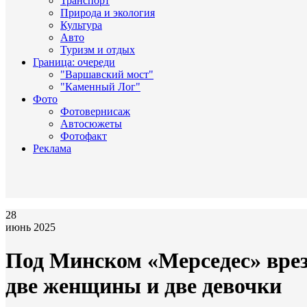
Транспорт
Природа и экология
Культура
Авто
Туризм и отдых
Граница: очереди
"Варшавский мост"
"Каменный Лог"
Фото
Фотовернисаж
Автосюжеты
Фотофакт
Реклама
28
июнь 2025
Под Минском «Мерседес» врез
две женщины и две девочки