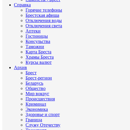
Справка
Горячие телефоны
Брестская афиша
Отключения воды
Отключения света
Аптеки
Гостиницы
Консульства
Таможни
Карта Бреста
Храмы Бреста
Курсы валют
Архив
Брест
Брест-регион
Беларусь
Общество
Мир вокруг
Происшествия
Криминал
Экономика
Здоровье и спорт
Граница
Служу Отечеству