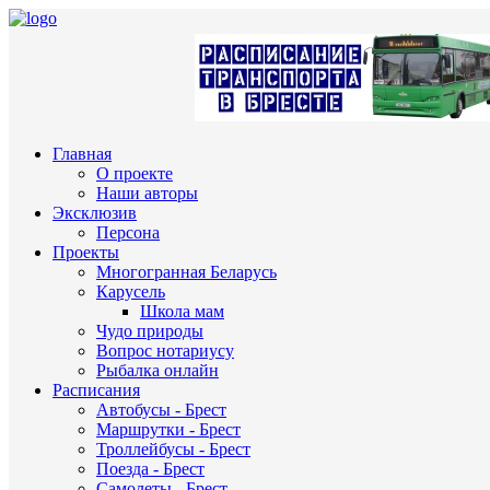
Главная
О проекте
Наши авторы
Эксклюзив
Персона
Проекты
Многогранная Беларусь
Карусель
Школа мам
Чудо природы
Вопрос нотариусу
Рыбалка онлайн
Расписания
Автобусы - Брест
Маршрутки - Брест
Троллейбусы - Брест
Поезда - Брест
Самолеты - Брест