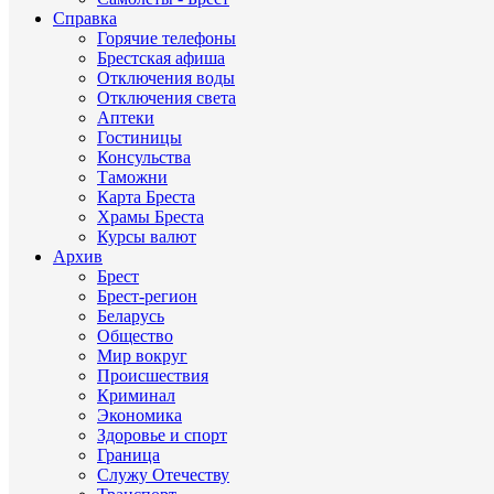
Справка
Горячие телефоны
Брестская афиша
Отключения воды
Отключения света
Аптеки
Гостиницы
Консульства
Таможни
Карта Бреста
Храмы Бреста
Курсы валют
Архив
Брест
Брест-регион
Беларусь
Общество
Мир вокруг
Происшествия
Криминал
Экономика
Здоровье и спорт
Граница
Служу Отечеству