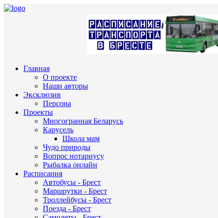
Главная
О проекте
Наши авторы
Эксклюзив
Персона
Проекты
Многогранная Беларусь
Карусель
Школа мам
Чудо природы
Вопрос нотариусу
Рыбалка онлайн
Расписания
Автобусы - Брест
Маршрутки - Брест
Троллейбусы - Брест
Поезда - Брест
Самолеты - Брест