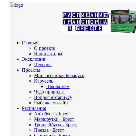
Главная
О проекте
Наши авторы
Эксклюзив
Персона
Проекты
Многогранная Беларусь
Карусель
Школа мам
Чудо природы
Вопрос нотариусу
Рыбалка онлайн
Расписания
Автобусы - Брест
Маршрутки - Брест
Троллейбусы - Брест
Поезда - Брест
Самолеты - Брест