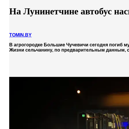
На Лунинетчине автобус на
TOMIN.BY
В агрогородке Большие Чучевичи сегодня погиб муж
Жизни сельчанину, по предварительным данным, с