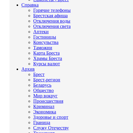
Справка
Горячие телефоны
Брестская афиша
Отключения воды
Отключения света
Аптеки
Гостиницы
Консульства
Таможни
Карта Бреста
Храмы Бреста
Курсы валют
Архив
Брест
Брест-регион
Беларусь
Общество
Мир вокруг
Происшествия
Криминал
Экономика
Здоровье и спорт
Граница
Служу Отечеству