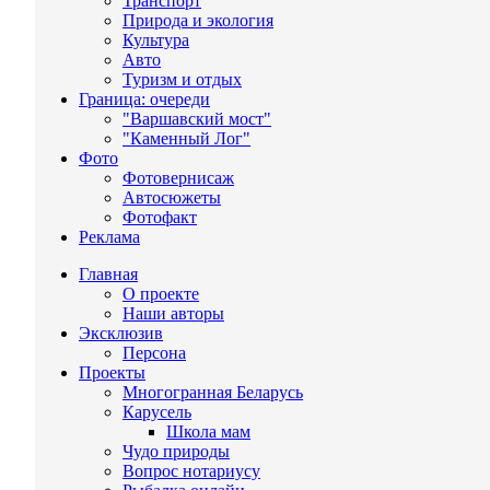
Транспорт
Природа и экология
Культура
Авто
Туризм и отдых
Граница: очереди
"Варшавский мост"
"Каменный Лог"
Фото
Фотовернисаж
Автосюжеты
Фотофакт
Реклама
Главная
О проекте
Наши авторы
Эксклюзив
Персона
Проекты
Многогранная Беларусь
Карусель
Школа мам
Чудо природы
Вопрос нотариусу