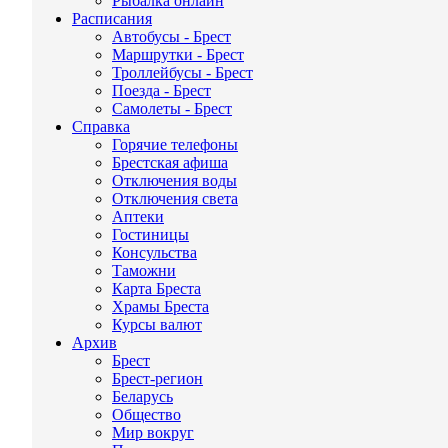
Рыбалка онлайн
Расписания
Автобусы - Брест
Маршрутки - Брест
Троллейбусы - Брест
Поезда - Брест
Самолеты - Брест
Справка
Горячие телефоны
Брестская афиша
Отключения воды
Отключения света
Аптеки
Гостиницы
Консульства
Таможни
Карта Бреста
Храмы Бреста
Курсы валют
Архив
Брест
Брест-регион
Беларусь
Общество
Мир вокруг