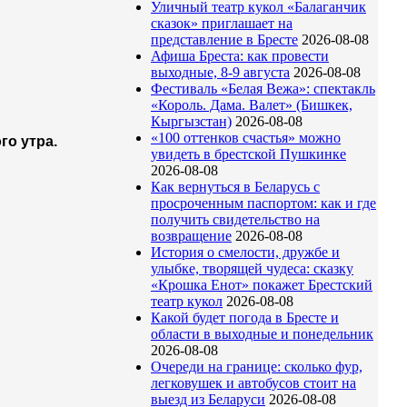
Уличный театр кукол «Балаганчик
сказок» приглашает на
представление в Бресте
2026-08-08
Афиша Бреста: как провести
выходные, 8-9 августа
2026-08-08
Фестиваль «Белая Вежа»: спектакль
«Король. Дама. Валет» (Бишкек,
Кыргызстан)
2026-08-08
«100 оттенков счастья» можно
го утра.
увидеть в брестской Пушкинке
2026-08-08
Как вернуться в Беларусь с
просроченным паспортом: как и где
получить свидетельство на
возвращение
2026-08-08
История о смелости, дружбе и
улыбке, творящей чудеса: сказку
«Крошка Енот» покажет Брестский
театр кукол
2026-08-08
Какой будет погода в Бресте и
области в выходные и понедельник
2026-08-08
Очереди на границе: сколько фур,
легковушек и автобусов стоит на
выезд из Беларуси
2026-08-08