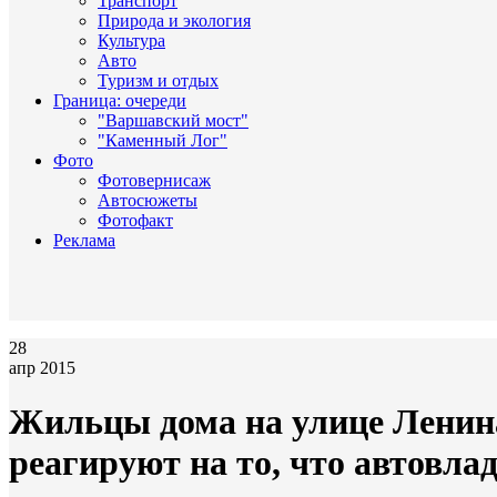
Транспорт
Природа и экология
Культура
Авто
Туризм и отдых
Граница: очереди
"Варшавский мост"
"Каменный Лог"
Фото
Фотовернисаж
Автосюжеты
Фотофакт
Реклама
28
апр 2015
Жильцы дома на улице Ленина
реагируют на то, что автовл