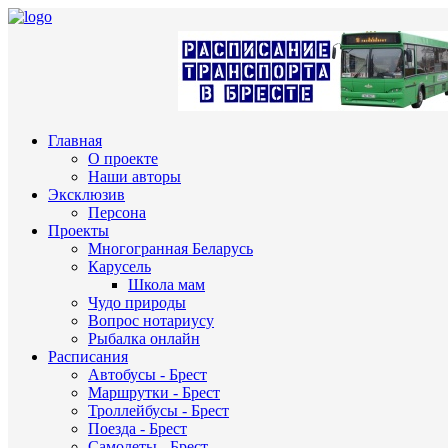
Главная
О проекте
Наши авторы
Эксклюзив
Персона
Проекты
Многогранная Беларусь
Карусель
Школа мам
Чудо природы
Вопрос нотариусу
Рыбалка онлайн
Расписания
Автобусы - Брест
Маршрутки - Брест
Троллейбусы - Брест
Поезда - Брест
Самолеты - Брест