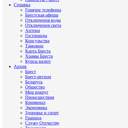
Справка
Горячие телефоны
Брестская афиша
Отключения воды
Отключения света
Аптеки
Гостиницы
Консульства
Таможни
Карта Бреста
Храмы Бреста
Курсы валют
Архив
Брест
Брест-регион
Беларусь
Общество
Мир вокруг
Происшествия
Криминал
Экономика
Здоровье и спорт
Граница
Служу Отечеству