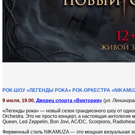
РОК-ШОУ «ЛЕГЕНДЫ РОКА» РОК-ОРКЕСТРА «NIKAMUZA
9 июля, 19.00
,
Дворец спорта «Виктория»
(
ул. Ленингра
«Легенды рока» — новый сезон грандиозного шоу от одн
Orchestra. Это не просто концерт, а настоящая антология
Queen, Led Zeppelin, Bon Jovi, AC/DC, Scorpions, Radiohead
Фирменный стиль NIKAMUZA — это мощная визуальная эст