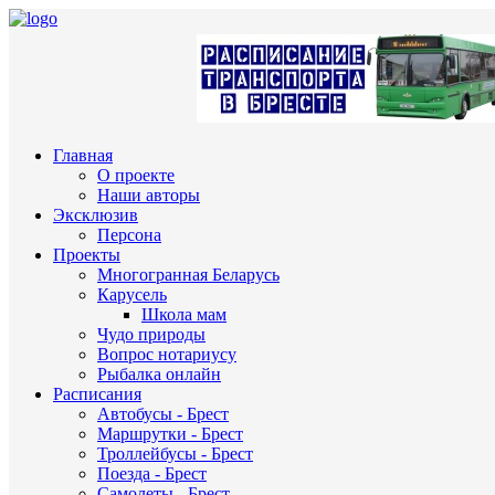
Главная
О проекте
Наши авторы
Эксклюзив
Персона
Проекты
Многогранная Беларусь
Карусель
Школа мам
Чудо природы
Вопрос нотариусу
Рыбалка онлайн
Расписания
Автобусы - Брест
Маршрутки - Брест
Троллейбусы - Брест
Поезда - Брест
Самолеты - Брест