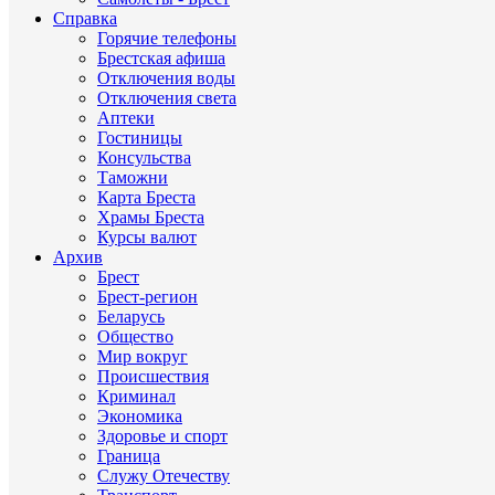
Справка
Горячие телефоны
Брестская афиша
Отключения воды
Отключения света
Аптеки
Гостиницы
Консульства
Таможни
Карта Бреста
Храмы Бреста
Курсы валют
Архив
Брест
Брест-регион
Беларусь
Общество
Мир вокруг
Происшествия
Криминал
Экономика
Здоровье и спорт
Граница
Служу Отечеству