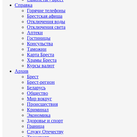
Справка
Горячие телефоны
Брестская афиша
Отключения воды
Отключения света
Аптеки
Гостиницы
Консульства
Таможни
Карта Бреста
Храмы Бреста
Курсы валют
Архив
Брест
Брест-регион
Беларусь
Общество
Мир вокруг
Происшествия
Криминал
Экономика
Здоровье и спорт
Граница
Служу Отечеству