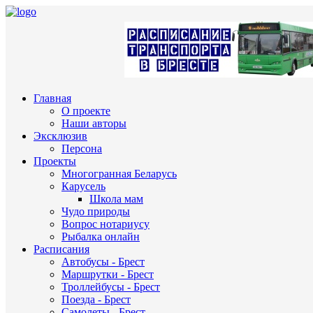
Главная
О проекте
Наши авторы
Эксклюзив
Персона
Проекты
Многогранная Беларусь
Карусель
Школа мам
Чудо природы
Вопрос нотариусу
Рыбалка онлайн
Расписания
Автобусы - Брест
Маршрутки - Брест
Троллейбусы - Брест
Поезда - Брест
Самолеты - Брест