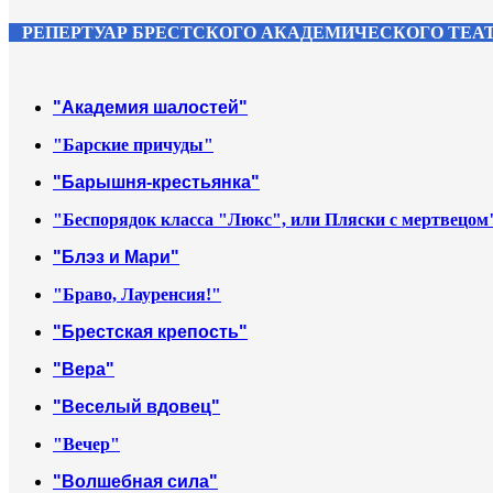
РЕПЕРТУАР БРЕСТСКОГО АКАДЕМИЧЕСКОГО ТЕА
"Академия шалостей"
"Барские причуды"
"Барышня-крестьянка"
"Беспорядок класса "Люкс", или Пляски с мертвецом
"Блэз и Мари"
"Браво, Лауренсия!"
"Брестская крепость"
"Вера"
"Веселый вдовец"
"Вечер"
"Волшебная сила"