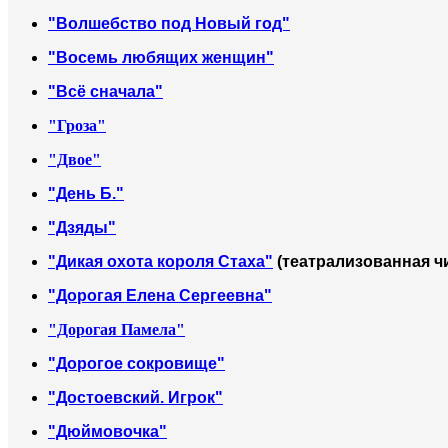
"Волшебство под Новый год"
"Восемь любящих женщин"
"Всё сначала"
"Гроза"
"Двое"
"День Б."
"Дзяды"
"Дикая охота короля Стаха"
(театрализованная чи
"Дорогая Елена Сергеевна"
"Дорогая Памела"
"Дорогое сокровище"
"Достоевский. Игрок"
"Дюймовочка"