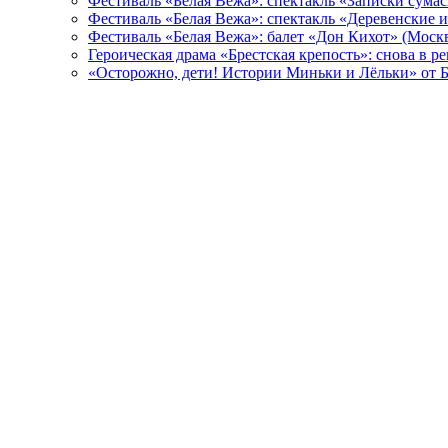
Фестиваль «Белая Вежа»: спектакль «Записки сума
Фестиваль «Белая Вежа»: спектакль «Деревенские и
Фестиваль «Белая Вежа»: балет «Дон Кихот» (Москв
Героическая драма «Брестская крепость»: снова в 
«Осторожно, дети! Истории Миньки и Лёльки» от Б