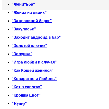
"Женитьба"
"Жених на двоих"
"За крапивой берег"
"Закулисье"
"Заходит андроид в бар"
"Золотой ключик"
"Золушка"
"Игра любви и случая"
"Как Кощей женился"
"Коварство и Любовь"
"Кот в сапогах"
"Крошка Енот"
"Купер"