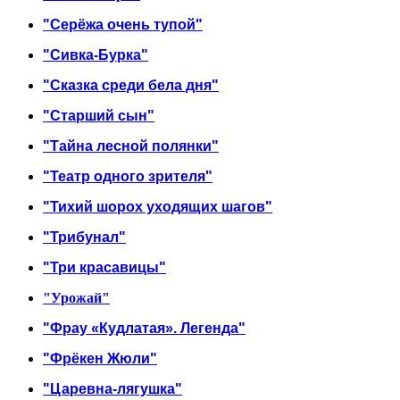
"Серёжа очень тупой"
"Сивка-Бурка"
"Сказка среди бела дня"
"Старший сын"
"Тайна лесной полянки"
"Театр одного зрителя"
"Тихий шорох уходящих шагов"
"Трибунал"
"Три красавицы"
"Урожай"
"Фрау «Кудлатая». Легенда"
"Фрёкен Жюли"
"Царевна-лягушка"