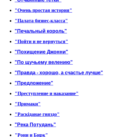
"Очень простая история"
"Палата бизнес-класса"
"Печальный король"
"Пойти и не вернуться"
"Похищение Джонни"
"По щучьему велению"
"Правда - хорошо, а счастье лучше"
"Предложение"
"Преступление и наказание"
"Примаки"
"Раскiданае гняздо"
"Река Потудань"
"Рони и Бирк"