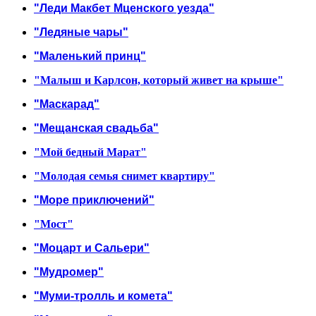
"Леди Макбет Мценского уезда"
"Ледяные чары"
"Маленький принц"
"Малыш и Карлсон, который живет на крыше"
"Маскарад"
"Мещанская свадьба"
"Мой бедный Марат"
"Молодая семья снимет квартиру"
"Море приключений"
"Мост"
"Моцарт и Сальери"
"Мудромер"
"Муми-тролль и комета"