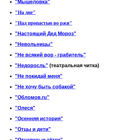
"Мышеловка"
"На дне"
"Над пропастью во ржи"
"Настоящий Дед Мороз"
"Невольницы"
"Не всякий вор - грабитель"
"Недоросль"
(театральная читка)
"Не покидай меня"
"Не хочу быть собакой"
"Обломов.ru"
"Олеся"
"Осенняя история"
"Отцы и дети"
"Отчаянные тётки"