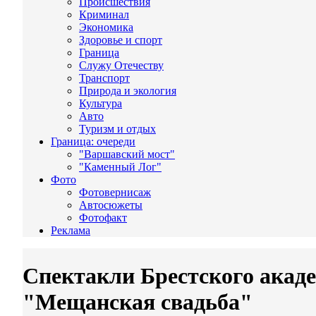
Происшествия
Криминал
Экономика
Здоровье и спорт
Граница
Служу Отечеству
Транспорт
Природа и экология
Культура
Авто
Туризм и отдых
Граница: очереди
"Варшавский мост"
"Каменный Лог"
Фото
Фотовернисаж
Автосюжеты
Фотофакт
Реклама
Спектакли Брестского акаде
"Мещанская свадьба"