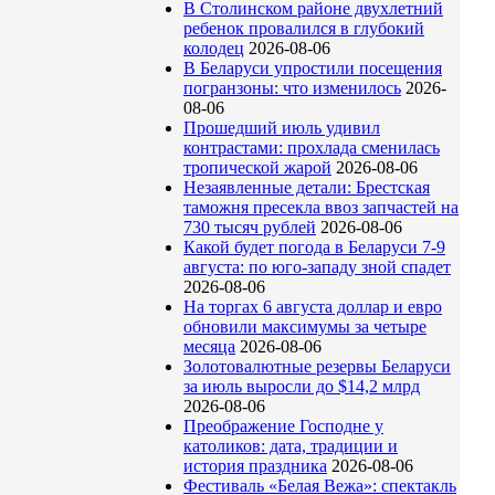
В Столинском районе двухлетний
ребенок провалился в глубокий
колодец
2026-08-06
В Беларуси упростили посещения
погранзоны: что изменилось
2026-
08-06
Прошедший июль удивил
контрастами: прохлада сменилась
тропической жарой
2026-08-06
Незаявленные детали: Брестская
таможня пресекла ввоз запчастей на
730 тысяч рублей
2026-08-06
Какой будет погода в Беларуси 7-9
августа: по юго-западу зной спадет
2026-08-06
На торгах 6 августа доллар и евро
обновили максимумы за четыре
месяца
2026-08-06
Золотовалютные резервы Беларуси
за июль выросли до $14,2 млрд
2026-08-06
Преображение Господне у
католиков: дата, традиции и
история праздника
2026-08-06
Фестиваль «Белая Вежа»: спектакль