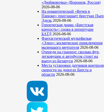
«Дюймовочка» (Воронеж, Россия)
2026-08-06
На романтический «Вечер в
Париже» приглашает брестчан Пьер
Эдель
2026-08-06
Героическая драма «Брестская
крепость»: снова в репертуаре
БАТД
2026-08-06
Фантастический мультфильм
«Элио»: космические приключения
маленького мечтателя
2026-08-06
Очереди на границе: сколько фур,
легковушек и автобусов стоит на
выезд из Беларуси
2026-08-06
Места установки датчиков контроля
скорости на дорогах Бреста и
области
2026-08-06