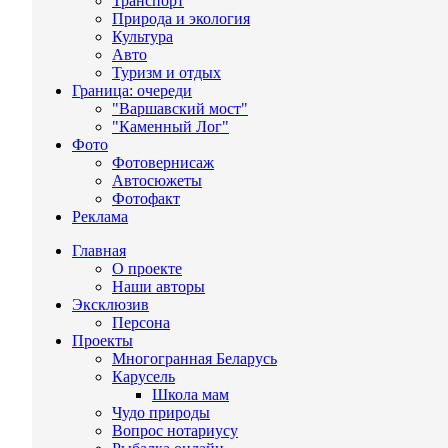
Транспорт
Природа и экология
Культура
Авто
Туризм и отдых
Граница: очереди
"Варшавский мост"
"Каменный Лог"
Фото
Фотовернисаж
Автосюжеты
Фотофакт
Реклама
Главная
О проекте
Наши авторы
Эксклюзив
Персона
Проекты
Многогранная Беларусь
Карусель
Школа мам
Чудо природы
Вопрос нотариусу