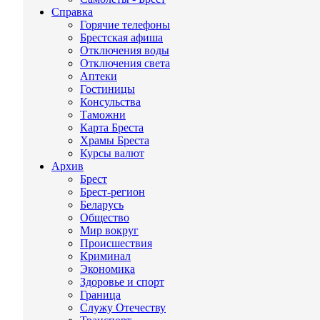
Справка
Горячие телефоны
Брестская афиша
Отключения воды
Отключения света
Аптеки
Гостиницы
Консульства
Таможни
Карта Бреста
Храмы Бреста
Курсы валют
Архив
Брест
Брест-регион
Беларусь
Общество
Мир вокруг
Происшествия
Криминал
Экономика
Здоровье и спорт
Граница
Служу Отечеству