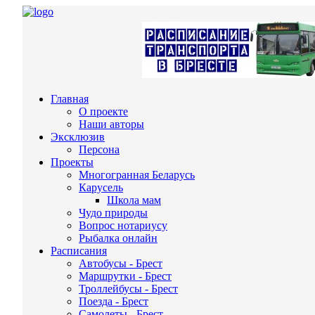
Главная
О проекте
Наши авторы
Эксклюзив
Персона
Проекты
Многогранная Беларусь
Карусель
Школа мам
Чудо природы
Вопрос нотариусу
Рыбалка онлайн
Расписания
Автобусы - Брест
Маршрутки - Брест
Троллейбусы - Брест
Поезда - Брест
Самолеты - Брест