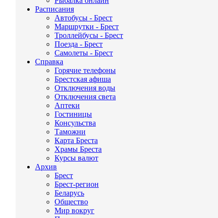
Рыбалка онлайн
Расписания
Автобусы - Брест
Маршрутки - Брест
Троллейбусы - Брест
Поезда - Брест
Самолеты - Брест
Справка
Горячие телефоны
Брестская афиша
Отключения воды
Отключения света
Аптеки
Гостиницы
Консульства
Таможни
Карта Бреста
Храмы Бреста
Курсы валют
Архив
Брест
Брест-регион
Беларусь
Общество
Мир вокруг