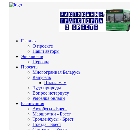
Главная
О проекте
Наши авторы
Эксклюзив
Персона
Проекты
Многогранная Беларусь
Карусель
Школа мам
Чудо природы
Вопрос нотариусу
Рыбалка онлайн
Расписания
Автобусы - Брест
Маршрутки - Брест
Троллейбусы - Брест
Поезда - Брест
Самолеты - Брест