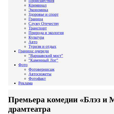
Происшествия
Криминал
Экономика
Здоровье и спорт
Граница
Служу Отечеству
Транспорт
Природа и экология
Культура
Авто
Туризм и отдых
Граница: очереди
"Варшавский мост"
"Каменный Лог"
Фото
Фотовернисаж
Автосюжеты
Фотофакт
Реклама
Премьера комедии «Блэз и М
драмтеатра