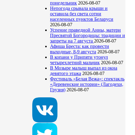
понедельник
2026-08-07
Непогода срывала крыши и
оставила без света сотни
населенных пунктов Беларуси
2026-08-07
Успение праведной Анны, матери
Пресвятой Богородицы: традиции и
запреты на 7 августа
2026-08-07
Афиша Бреста: как провести
выходные, 8-9 августа
2026-08-07
В копани у Припяти утонул
четырехлетний мальчик
2026-08-07
В Мозыре малыш выпал из окна
девятого этажа
2026-08-07
Фестиваль «Белая Вежа»: спектакль
«Деревенские истории» (Лагодехи,
Грузия)
2026-08-07