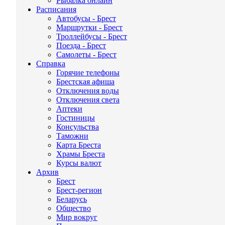
Рыбалка онлайн
Расписания
Автобусы - Брест
Маршрутки - Брест
Троллейбусы - Брест
Поезда - Брест
Самолеты - Брест
Справка
Горячие телефоны
Брестская афиша
Отключения воды
Отключения света
Аптеки
Гостиницы
Консульства
Таможни
Карта Бреста
Храмы Бреста
Курсы валют
Архив
Брест
Брест-регион
Беларусь
Общество
Мир вокруг