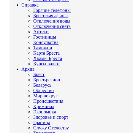
Справка
Горячие телефоны
Брестская афиша
Отключения воды
Отключения света
Аптеки
Гостиницы
Консульства
Таможни
Карта Бреста
Храмы Бреста
Курсы валют
Архив
Брест
Брест-регион
Беларусь
Общество
Мир вокруг
Происшествия
Криминал
Экономика
Здоровье и спорт
Граница
Служу Отечеству