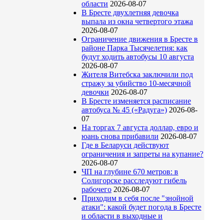
области
2026-08-07
В Бресте двухлетняя девочка
выпала из окна четвертого этажа
2026-08-07
Ограничение движения в Бресте в
районе Парка Тысячелетия: как
будут ходить автобусы 10 августа
2026-08-07
Жителя Витебска заключили под
стражу за убийство 10-месячной
девочки
2026-08-07
В Бресте изменяется расписание
автобуса № 45 («Радуга»)
2026-08-
07
На торгах 7 августа доллар, евро и
юань снова прибавили
2026-08-07
Где в Беларуси действуют
ограничения и запреты на купание?
2026-08-07
ЧП на глубине 670 метров: в
Солигорске расследуют гибель
рабочего
2026-08-07
Приходим в себя после "знойной
атаки": какой будет погода в Бресте
и области в выходные и