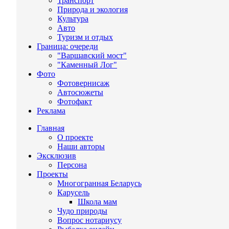
Транспорт
Природа и экология
Культура
Авто
Туризм и отдых
Граница: очереди
"Варшавский мост"
"Каменный Лог"
Фото
Фотовернисаж
Автосюжеты
Фотофакт
Реклама
Главная
О проекте
Наши авторы
Эксклюзив
Персона
Проекты
Многогранная Беларусь
Карусель
Школа мам
Чудо природы
Вопрос нотариусу