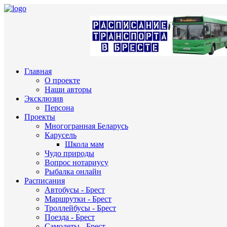
Главная
О проекте
Наши авторы
Эксклюзив
Персона
Проекты
Многогранная Беларусь
Карусель
Школа мам
Чудо природы
Вопрос нотариусу
Рыбалка онлайн
Расписания
Автобусы - Брест
Маршрутки - Брест
Троллейбусы - Брест
Поезда - Брест
Самолеты - Брест