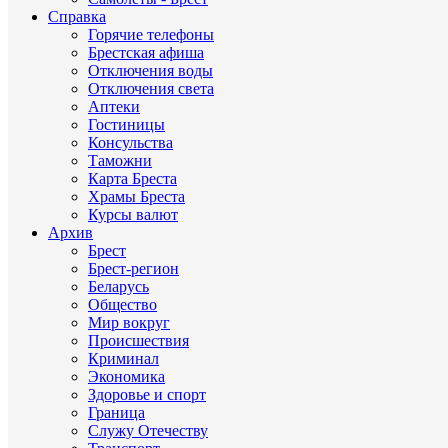
Справка
Горячие телефоны
Брестская афиша
Отключения воды
Отключения света
Аптеки
Гостиницы
Консульства
Таможни
Карта Бреста
Храмы Бреста
Курсы валют
Архив
Брест
Брест-регион
Беларусь
Общество
Мир вокруг
Происшествия
Криминал
Экономика
Здоровье и спорт
Граница
Служу Отечеству