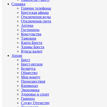
Справка
Горячие телефоны
Брестская афиша
Отключения воды
Отключения света
Аптеки
Гостиницы
Консульства
Таможни
Карта Бреста
Храмы Бреста
Курсы валют
Архив
Брест
Брест-регион
Беларусь
Общество
Мир вокруг
Происшествия
Криминал
Экономика
Здоровье и спорт
Граница
Служу Отечеству