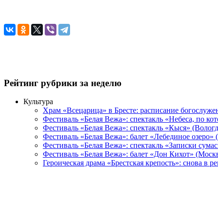
Рейтинг рубрики за неделю
Культура
Храм «Всецарица» в Бресте: расписание богослуже
Фестиваль «Белая Вежа»: спектакль «Небеса, по ко
Фестиваль «Белая Вежа»: спектакль «Кыся» (Вологд
Фестиваль «Белая Вежа»: балет «Лебединое озеро» 
Фестиваль «Белая Вежа»: спектакль «Записки сума
Фестиваль «Белая Вежа»: балет «Дон Кихот» (Москв
Героическая драма «Брестская крепость»: снова в 