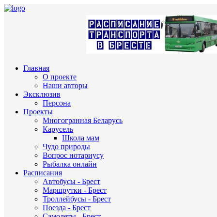
Главная
О проекте
Наши авторы
Эксклюзив
Персона
Проекты
Многогранная Беларусь
Карусель
Школа мам
Чудо природы
Вопрос нотариусу
Рыбалка онлайн
Расписания
Автобусы - Брест
Маршрутки - Брест
Троллейбусы - Брест
Поезда - Брест
Самолеты - Брест