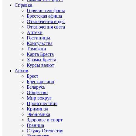
Справка
Горячие телефоны
Брестская афиша
Отключения воды
Отключения света
Аптеки
Гостиницы
Консульства
Таможни
Карта Бреста
Храмы Бреста
Курсы валют
Архив
Брест
Брест-регион
Беларусь
Общество
Мир вокруг
Происшествия
Криминал
Экономика
Здоровье и спорт
Граница
Служу Отечеству