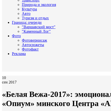
Транспорт
Природа и экология
Культура
Авто
Туризм и отдых
Граница: очереди
"Варшавский мост"
"Каменный Лог"
Фото
Фотовернисаж
Автосюжеты
Фотофакт
Реклама
10
сен 2017
«Белая Вежа-2017»: эмоциона
«Опиум» минского Центра «