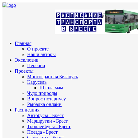
Главная
О проекте
Наши авторы
Эксклюзив
Персона
Проекты
Многогранная Беларусь
Карусель
Школа мам
Чудо природы
Вопрос нотариусу
Рыбалка онлайн
Расписания
Автобусы - Брест
Маршрутки - Брест
Троллейбусы - Брест
Поезда - Брест
Самолеты - Брест