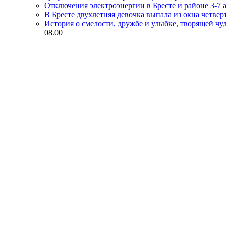
Отключения электроэнергии в Бресте и районе 3-7 а
В Бресте двухлетняя девочка выпала из окна четвер
История о смелости, дружбе и улыбке, творящей чу
08.00