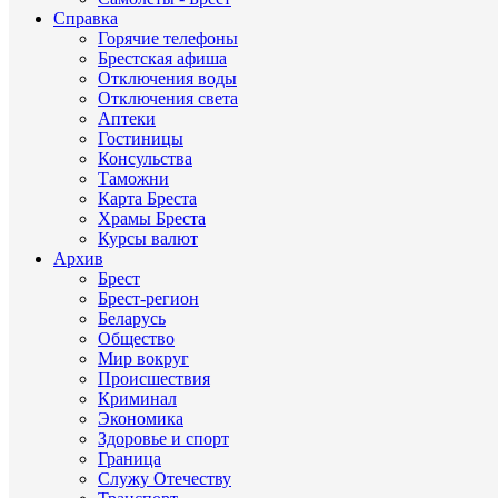
Справка
Горячие телефоны
Брестская афиша
Отключения воды
Отключения света
Аптеки
Гостиницы
Консульства
Таможни
Карта Бреста
Храмы Бреста
Курсы валют
Архив
Брест
Брест-регион
Беларусь
Общество
Мир вокруг
Происшествия
Криминал
Экономика
Здоровье и спорт
Граница
Служу Отечеству