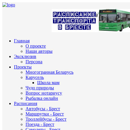
Главная
О проекте
Наши авторы
Эксклюзив
Персона
Проекты
Многогранная Беларусь
Карусель
Школа мам
Чудо природы
Вопрос нотариусу
Рыбалка онлайн
Расписания
Автобусы - Брест
Маршрутки - Брест
Троллейбусы - Брест
Поезда - Брест
Самолеты - Брест