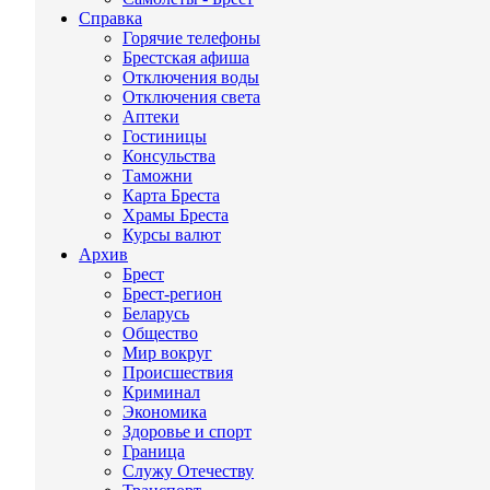
Справка
Горячие телефоны
Брестская афиша
Отключения воды
Отключения света
Аптеки
Гостиницы
Консульства
Таможни
Карта Бреста
Храмы Бреста
Курсы валют
Архив
Брест
Брест-регион
Беларусь
Общество
Мир вокруг
Происшествия
Криминал
Экономика
Здоровье и спорт
Граница
Служу Отечеству