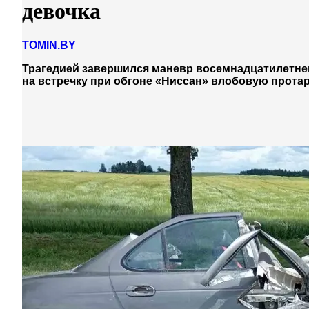
девочка
TOMIN.BY
Трагедией завершился маневр восемнадцатилетнег
на встречку при обгоне «Ниссан» влобовую прота