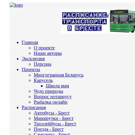
Главная
О проекте
Наши авторы
Эксклюзив
Персона
Проекты
Многогранная Беларусь
Карусель
Школа мам
Чудо природы
Вопрос нотариусу
Рыбалка онлайн
Расписания
Автобусы - Брест
Маршрутки - Брест
Троллейбусы - Брест
Поезда - Брест
Самолеты - Брест