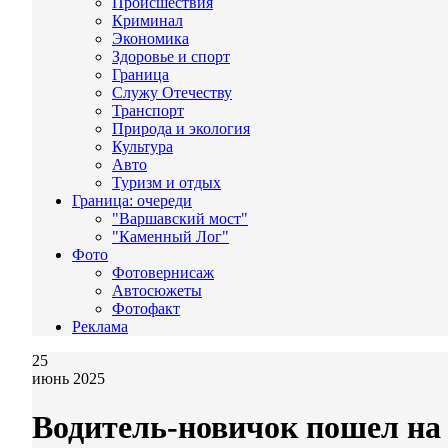
Происшествия
Криминал
Экономика
Здоровье и спорт
Граница
Служу Отечеству
Транспорт
Природа и экология
Культура
Авто
Туризм и отдых
Граница: очереди
"Варшавский мост"
"Каменный Лог"
Фото
Фотовернисаж
Автосюжеты
Фотофакт
Реклама
25
июнь 2025
Водитель-новичок пошел на