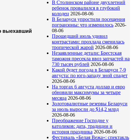
В Столинском районе двухлетний
ребенок провалился в глубокий
колодец
2026-08-06
В Беларуси упростили посещения
погранзоны: что изменилось
2026-
08-06
го выехавший
Прошедший июль удивил
контрастами: прохлада сменилась
тропической жарой
2026-08-06
Незаявленные детали: Брестская
таможня пресекла ввоз запчастей на
730 тысяч рублей
2026-08-06
Какой будет погода в Беларуси 7-9
августа: по юго-западу зной спадет
2026-08-06
На торгах 6 августа доллар и евро
обновили максимумы за четыре
месяца
2026-08-06
Золотовалютные резервы Беларуси
за июль выросли до $14,2 млрд
2026-08-06
Преображение Господне у
католиков: дата, традиции и
история праздника
2026-08-06
Фестиваль «Белая Вежа»: спектакль