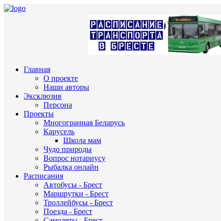
Главная
О проекте
Наши авторы
Эксклюзив
Персона
Проекты
Многогранная Беларусь
Карусель
Школа мам
Чудо природы
Вопрос нотариусу
Рыбалка онлайн
Расписания
Автобусы - Брест
Маршрутки - Брест
Троллейбусы - Брест
Поезда - Брест
Самолеты - Брест