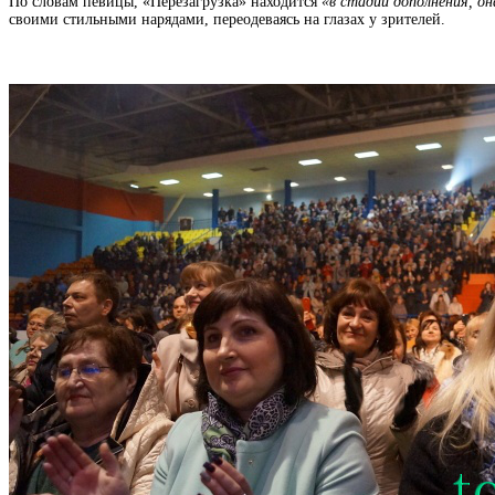
По словам певицы,
«Перезагрузка»
находится
«в стадии дополнения, о
своими стильными нарядами, переодеваясь на глазах у зрителей.