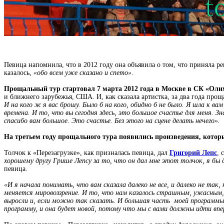
Певица напомнила, что в 2012 году она объявила о том, что приняла 
казалось,
«обо всем уже сказано и спето»
.
Прощальный тур стартовал 7 марта 2012 года в Москве в СК «Оли
и ближнего зарубежья, США. И, как сказала артистка, за два года прощ
И на кого ж я вас брошу. Было б на кого, обидно б не было. Я шла к ва
времена. И то, что вы сегодня здесь, это большое счастье для меня. Зн
спасибо вам большое. Это счастье. Без этого на сцене делать нечего».
На третьем году прощального тура появились произведения, котор
Толчок к «Перезагрузке», как призналась певица, дал
Григорий Лепс
, 
хорошему другу Грише Лепсу за то, что он дал мне этот толчок, я бы
певица.
«И я начала понимать, что вам сказала далеко не все, и далеко не так
меняется мировоззрение. И то, что нам казалось страшным, ужасным, т
выросли и, если можно так сказать. И большая часть моей программы
программу, и она будет новой, потому что мы с вами должны идти впе