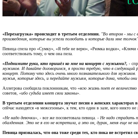
«Перезагрузка» происходит в третьем отделении.
"Во втором - мы с 
произведения, которые вы успели полюбить и которые дали мне толчок
Певица спела про «Сумку», «Я тебе не верю», «Рюмка водки», «Ключи о
соответствовать тому, о чем она пела.
«Поднимите руки, кто пришёл ко мне на концерт с мужьями?,
- спр
мужиков. И давайте договоримся, я просто требую, что в следующий раз
концерт. Потому что здесь очень много познавательного для мужиков.
мужья, которые здесь, и передайте мужьям, которые дома, чтобы они 
Аллегрова сообщила поклонникам, что
«всю жизнь поет ее величеств
советов,
«ибо судьба имеет свои законы»
.
В третьем отделении концерта звучат песни о женских характерах 
сейчас находятся «в межсезонье», к тем, кто один в зале, кого никто не
«Не надо девочки»
, - все же посоветовала певица. -
Не надо страдать по
обалденная. Это не я его не встретила, а это он, дурак, меня еще не н
Певица призналась, что она тоже среди тех, кто пока не встретил с