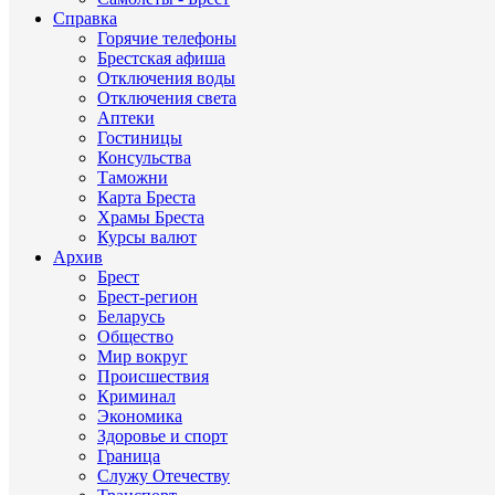
Справка
Горячие телефоны
Брестская афиша
Отключения воды
Отключения света
Аптеки
Гостиницы
Консульства
Таможни
Карта Бреста
Храмы Бреста
Курсы валют
Архив
Брест
Брест-регион
Беларусь
Общество
Мир вокруг
Происшествия
Криминал
Экономика
Здоровье и спорт
Граница
Служу Отечеству