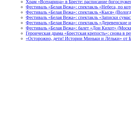
Храм «Всецарица» в Бресте: расписание богослуже
Фестиваль «Белая Вежа»: спектакль «Небеса, по ко
Фестиваль «Белая Вежа»: спектакль «Кыся» (Вологд
Фестиваль «Белая Вежа»: спектакль «Записки сума
Фестиваль «Белая Вежа»: спектакль «Деревенские и
Фестиваль «Белая Вежа»: балет «Дон Кихот» (Москв
Героическая драма «Брестская крепость»: снова в 
«Осторожно, дети! Истории Миньки и Лёльки» от Б