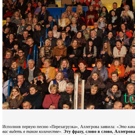
Исполнив первую песню «Перезагрузка», Аллегрова заявила:
«Это кака
вас видеть в таком количестве»
.
Эту фразу, слово в слово, Аллегров