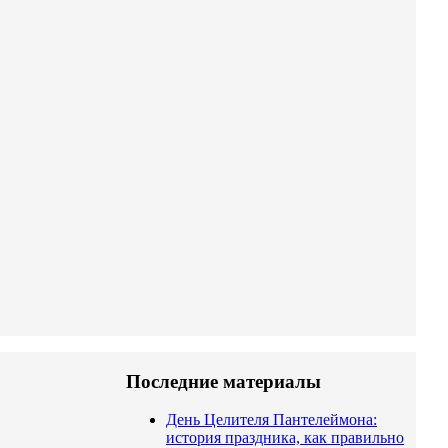
Последние материалы
День Целителя Пантелеймона:
история праздника, как правильно