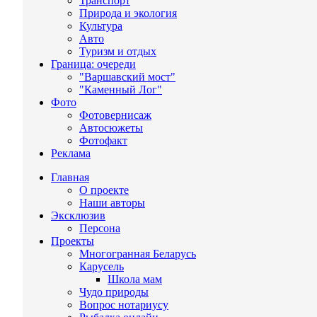
Транспорт
Природа и экология
Культура
Авто
Туризм и отдых
Граница: очереди
"Варшавский мост"
"Каменный Лог"
Фото
Фотовернисаж
Автосюжеты
Фотофакт
Реклама
Главная
О проекте
Наши авторы
Эксклюзив
Персона
Проекты
Многогранная Беларусь
Карусель
Школа мам
Чудо природы
Вопрос нотариусу