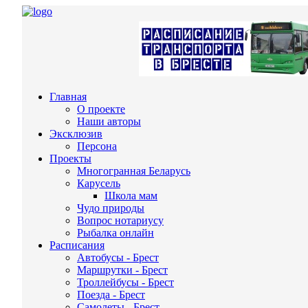
Главная
О проекте
Наши авторы
Эксклюзив
Персона
Проекты
Многогранная Беларусь
Карусель
Школа мам
Чудо природы
Вопрос нотариусу
Рыбалка онлайн
Расписания
Автобусы - Брест
Маршрутки - Брест
Троллейбусы - Брест
Поезда - Брест
Самолеты - Брест