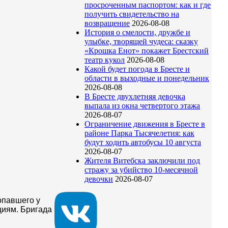
просроченным паспортом: как и где
получить свидетельство на
возвращение
2026-08-08
История о смелости, дружбе и
улыбке, творящей чудеса: сказку
«Крошка Енот» покажет Брестский
театр кукол
2026-08-08
Какой будет погода в Бресте и
области в выходные и понедельник
2026-08-08
В Бресте двухлетняя девочка
выпала из окна четвертого этажа
2026-08-07
Ограничение движения в Бресте в
районе Парка Тысячелетия: как
будут ходить автобусы 10 августа
2026-08-07
Жителя Витебска заключили под
стражу за убийство 10-месячной
девочки
2026-08-07
опавшего у
циям. Бригада