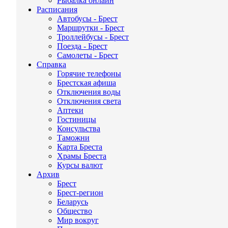
Рыбалка онлайн
Расписания
Автобусы - Брест
Маршрутки - Брест
Троллейбусы - Брест
Поезда - Брест
Самолеты - Брест
Справка
Горячие телефоны
Брестская афиша
Отключения воды
Отключения света
Аптеки
Гостиницы
Консульства
Таможни
Карта Бреста
Храмы Бреста
Курсы валют
Архив
Брест
Брест-регион
Беларусь
Общество
Мир вокруг