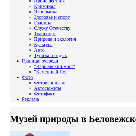
Происшествия
Криминал
Экономика
Здоровье и спорт
Граница
Служу Отечеству
Транспорт
Природа и экология
Культура
Авто
Туризм и отдых
Граница: очереди
"Варшавский мост"
"Каменный Лог"
Фото
Фотовернисаж
Автосюжеты
Фотофакт
Реклама
Музей природы в Беловежск