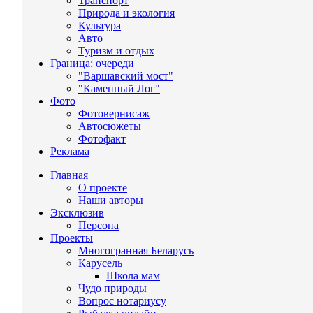
Транспорт
Природа и экология
Культура
Авто
Туризм и отдых
Граница: очереди
"Варшавский мост"
"Каменный Лог"
Фото
Фотовернисаж
Автосюжеты
Фотофакт
Реклама
Главная
О проекте
Наши авторы
Эксклюзив
Персона
Проекты
Многогранная Беларусь
Карусель
Школа мам
Чудо природы
Вопрос нотариусу