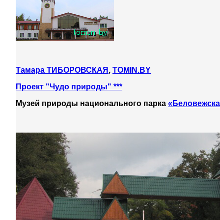
Тамара ТИБОРОВСКАЯ
,
TOMIN.BY
Проект "Чудо природы" ***
Музей природы национального парка
«Беловежска