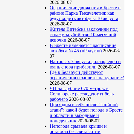
2026-08-07
Ограничение движения в Бресте в
районе Парка Тысячелетия: как
будут ходить автобусы 10 августа
2026-08-07
Жителя Витебска заключили под
стражу за убийство 10-месячной
девочки
2026-08-07
В Бресте изменяется расписание
автобуса № 45 («Радуга»)
2026-08-
07
На торгах 7 августа доллар, евро и
юань снова прибавили
2026-08-07
Где в Беларуси действуют
ограничения и запреты на купание?
2026-08-07
ЧП на глубине 670 метров: в
Солигорске расследуют гибель
рабочего
2026-08-07
Приходим в себя после "знойной
атаки": какой будет погода в Бресте
и области в выходные и
понедельник
2026-08-07
Непогода срывала крыши и
оставила без света сотни