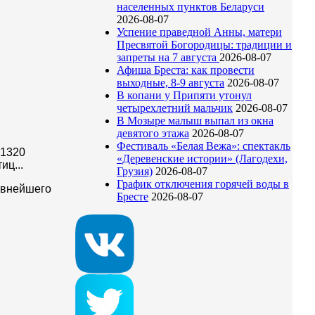
населенных пунктов Беларуси
2026-08-07
Успение праведной Анны, матери
Пресвятой Богородицы: традиции и
запреты на 7 августа
2026-08-07
Афиша Бреста: как провести
выходные, 8-9 августа
2026-08-07
В копани у Припяти утонул
четырехлетний мальчик
2026-08-07
В Мозыре малыш выпал из окна
девятого этажа
2026-08-07
Фестиваль «Белая Вежа»: спектакль
 1320
«Деревенские истории» (Лагодехи,
иц...
Грузия)
2026-08-07
График отключения горячей воды в
евнейшего
Бресте
2026-08-07