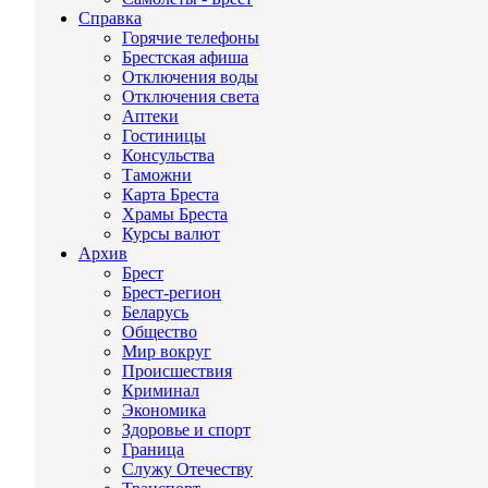
Справка
Горячие телефоны
Брестская афиша
Отключения воды
Отключения света
Аптеки
Гостиницы
Консульства
Таможни
Карта Бреста
Храмы Бреста
Курсы валют
Архив
Брест
Брест-регион
Беларусь
Общество
Мир вокруг
Происшествия
Криминал
Экономика
Здоровье и спорт
Граница
Служу Отечеству