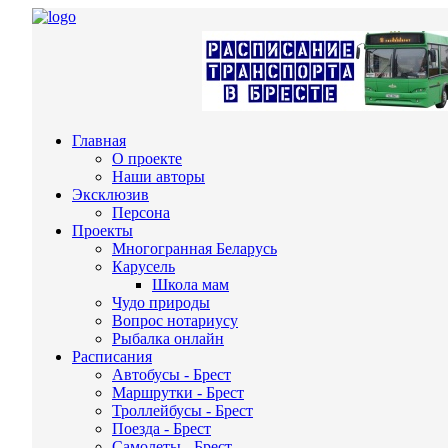
Главная
О проекте
Наши авторы
Эксклюзив
Персона
Проекты
Многогранная Беларусь
Карусель
Школа мам
Чудо природы
Вопрос нотариусу
Рыбалка онлайн
Расписания
Автобусы - Брест
Маршрутки - Брест
Троллейбусы - Брест
Поезда - Брест
Самолеты - Брест