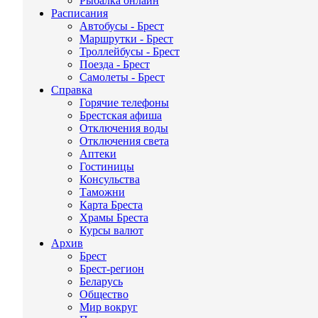
Рыбалка онлайн
Расписания
Автобусы - Брест
Маршрутки - Брест
Троллейбусы - Брест
Поезда - Брест
Самолеты - Брест
Справка
Горячие телефоны
Брестская афиша
Отключения воды
Отключения света
Аптеки
Гостиницы
Консульства
Таможни
Карта Бреста
Храмы Бреста
Курсы валют
Архив
Брест
Брест-регион
Беларусь
Общество
Мир вокруг