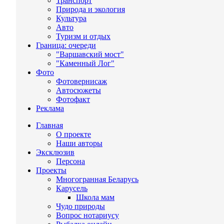
Транспорт
Природа и экология
Культура
Авто
Туризм и отдых
Граница: очереди
"Варшавский мост"
"Каменный Лог"
Фото
Фотовернисаж
Автосюжеты
Фотофакт
Реклама
Главная
О проекте
Наши авторы
Эксклюзив
Персона
Проекты
Многогранная Беларусь
Карусель
Школа мам
Чудо природы
Вопрос нотариусу