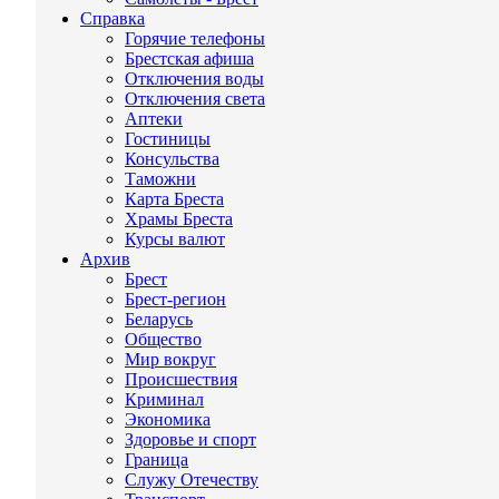
Справка
Горячие телефоны
Брестская афиша
Отключения воды
Отключения света
Аптеки
Гостиницы
Консульства
Таможни
Карта Бреста
Храмы Бреста
Курсы валют
Архив
Брест
Брест-регион
Беларусь
Общество
Мир вокруг
Происшествия
Криминал
Экономика
Здоровье и спорт
Граница
Служу Отечеству