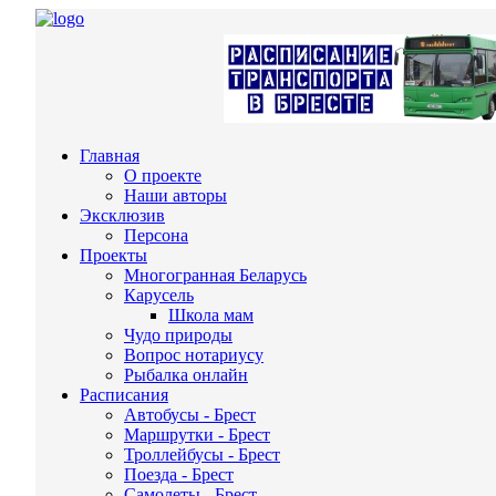
Главная
О проекте
Наши авторы
Эксклюзив
Персона
Проекты
Многогранная Беларусь
Карусель
Школа мам
Чудо природы
Вопрос нотариусу
Рыбалка онлайн
Расписания
Автобусы - Брест
Маршрутки - Брест
Троллейбусы - Брест
Поезда - Брест
Самолеты - Брест