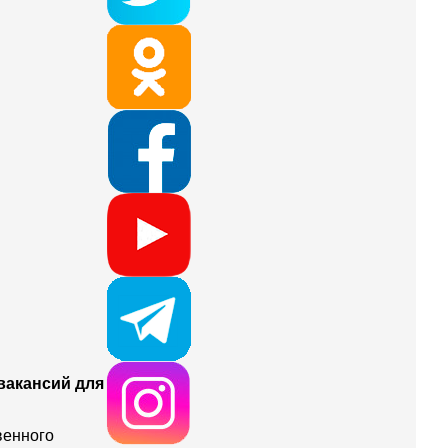
вакансий для
венного