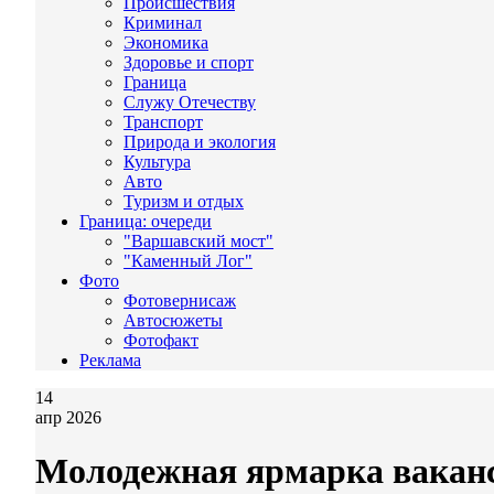
Происшествия
Криминал
Экономика
Здоровье и спорт
Граница
Служу Отечеству
Транспорт
Природа и экология
Культура
Авто
Туризм и отдых
Граница: очереди
"Варшавский мост"
"Каменный Лог"
Фото
Фотовернисаж
Автосюжеты
Фотофакт
Реклама
14
апр 2026
Молодежная ярмарка ваканси