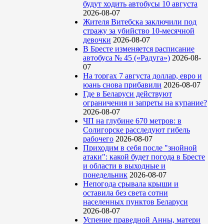
будут ходить автобусы 10 августа
2026-08-07
Жителя Витебска заключили под
стражу за убийство 10-месячной
девочки
2026-08-07
В Бресте изменяется расписание
автобуса № 45 («Радуга»)
2026-08-
07
На торгах 7 августа доллар, евро и
юань снова прибавили
2026-08-07
Где в Беларуси действуют
ограничения и запреты на купание?
2026-08-07
ЧП на глубине 670 метров: в
Солигорске расследуют гибель
рабочего
2026-08-07
Приходим в себя после "знойной
атаки": какой будет погода в Бресте
и области в выходные и
понедельник
2026-08-07
Непогода срывала крыши и
оставила без света сотни
населенных пунктов Беларуси
2026-08-07
Успение праведной Анны, матери