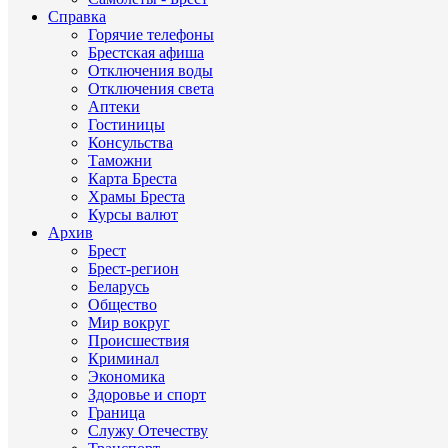
Справка
Горячие телефоны
Брестская афиша
Отключения воды
Отключения света
Аптеки
Гостиницы
Консульства
Таможни
Карта Бреста
Храмы Бреста
Курсы валют
Архив
Брест
Брест-регион
Беларусь
Общество
Мир вокруг
Происшествия
Криминал
Экономика
Здоровье и спорт
Граница
Служу Отечеству