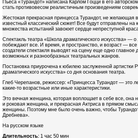
Пьеса «Турандот» написана Карлом Гоцци в его авторско
стать противовесом реалистичным произведениям совре
Жестокая прекрасная принцесса Турандот, не желающая 
известный классический сюжет! Все будут отправлены на к
множества испытаний завоюет сердце непреступной крас
Спектакль театра «Школа драматического искусства» — о 
побеждают все. И время, и пространство, и возраст — все 
создатели спектакля выводят на сцену еще одно главное 
возможных и разнообразных театральных жанров.
Постановка приурочена к юбилею заслуженной артистки
драматического искусства» со дня основания театра.
Глеб Черепанов, режиссер: «Принцесса Турандот — это ле
какие-то возрастные или иные характеристики.
Это вечная женщина, которая воплощает в себе все, она 
и роковая женщина, и прекрасная Актриса в прямом смыс
женщины. Поэтому мне было очень важно, чтобы Турандот
Дребнева».
На русском языке
Длительность
: 1 час 50 мин