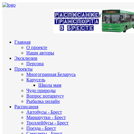
Главная
О проекте
Наши авторы
Эксклюзив
Персона
Проекты
Многогранная Беларусь
Карусель
Школа мам
Чудо природы
Вопрос нотариусу
Рыбалка онлайн
Расписания
Автобусы - Брест
Маршрутки - Брест
Троллейбусы - Брест
Поезда - Брест
Самолеты - Брест