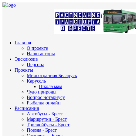
Главная
О проекте
Наши авторы
Эксклюзив
Персона
Проекты
Многогранная Беларусь
Карусель
Школа мам
Чудо природы
Вопрос нотариусу
Рыбалка онлайн
Расписания
Автобусы - Брест
Маршрутки - Брест
Троллейбусы - Брест
Поезда - Брест
Самолеты - Брест