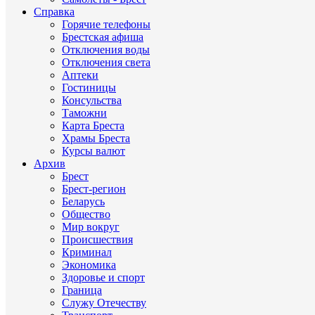
Справка
Горячие телефоны
Брестская афиша
Отключения воды
Отключения света
Аптеки
Гостиницы
Консульства
Таможни
Карта Бреста
Храмы Бреста
Курсы валют
Архив
Брест
Брест-регион
Беларусь
Общество
Мир вокруг
Происшествия
Криминал
Экономика
Здоровье и спорт
Граница
Служу Отечеству