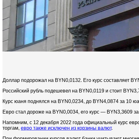
Доллар подорожал на BYN0,0132. Его курс составляет BYN
Российский рубль подешевел на BYN0,0119 и стоит BYN3,7
Курс юаня поднялся на BYN0,0234, до BYN4,0874 за 10 юа
Евро стал дороже на BYN0,0034, его курс — BYN3,3609 за
Напомним, с 12 декабря 2022 года официальный курс евр
торгам,
евро также исключен из корзины валют
.
При формировании курсов валют банки учитывают многие ф