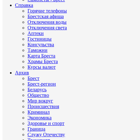
Справка
Горячие телефоны
Брестская афиша
Отключения воды
Отключения света
Аптеки
Гостиницы
Консульства
Таможни
Карта Бреста
Храмы Бреста
Курсы валют
Архив
Брест
Брест-регион
Беларусь
Общество
Мир вокруг
Происшествия
Криминал
Экономика
Здоровье и спорт
Граница
Служу Отечеству