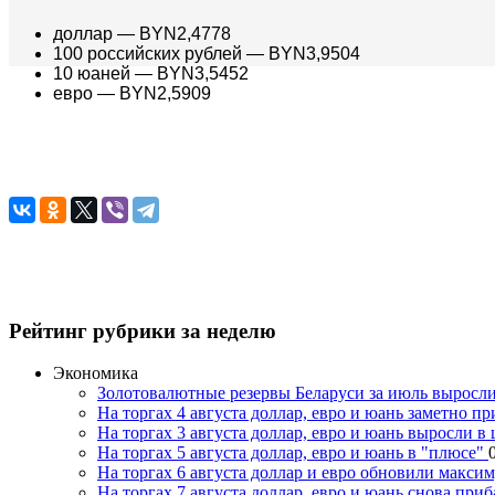
доллар — BYN2,4778
100 российских рублей — BYN3,9504
10 юаней — BYN3,5452
евро — BYN2,5909
Рейтинг рубрики за неделю
Экономика
Золотовалютные резервы Беларуси за июль выросли
На торгах 4 августа доллар, евро и юань заметно п
На торгах 3 августа доллар, евро и юань выросли в
На торгах 5 августа доллар, евро и юань в "плюсе"
На торгах 6 августа доллар и евро обновили макси
На торгах 7 августа доллар, евро и юань снова при