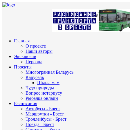
Главная
О проекте
Наши авторы
Эксклюзив
Персона
Проекты
Многогранная Беларусь
Карусель
Школа мам
Чудо природы
Вопрос нотариусу
Рыбалка онлайн
Расписания
Автобусы - Брест
Маршрутки - Брест
Троллейбусы - Брест
Поезда - Брест
Самолеты - Брест