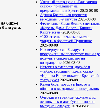
Уличный театр кукол «Балаганчик
сказок» приглашает на
представление в Бресте
2026-08-08
Афиша Бреста: как провести
выходные, 8-9 августа
2026-08-08
 на бирже
Фестиваль «Белая Вежа»: спектакль
 6 августа.
«Король. Дама. Валет» (Бишкек,
Кыргызстан)
2026-08-08
«100 оттенков счастья» можно
увидеть в брестской Пушкинке
2026-08-08
Как вернуться в Беларусь с
просроченным паспортом: как и где
получить свидетельство на
возвращение
2026-08-08
История о смелости, дружбе и
улыбке, творящей чудеса: сказку
«Крошка Енот» покажет Брестский
театр кукол
2026-08-08
Какой будет погода в Бресте и
области в выходные и понедельник
2026-08-08
Очереди на границе: сколько фур,
легковушек и автобусов стоит на
выезд из Беларуси
2026-08-08