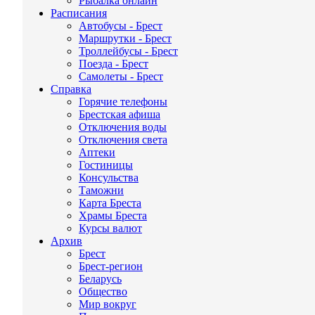
Рыбалка онлайн
Расписания
Автобусы - Брест
Маршрутки - Брест
Троллейбусы - Брест
Поезда - Брест
Самолеты - Брест
Справка
Горячие телефоны
Брестская афиша
Отключения воды
Отключения света
Аптеки
Гостиницы
Консульства
Таможни
Карта Бреста
Храмы Бреста
Курсы валют
Архив
Брест
Брест-регион
Беларусь
Общество
Мир вокруг