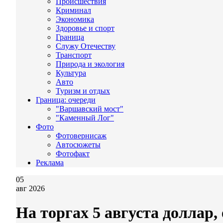
Происшествия
Криминал
Экономика
Здоровье и спорт
Граница
Служу Отечеству
Транспорт
Природа и экология
Культура
Авто
Туризм и отдых
Граница: очереди
"Варшавский мост"
"Каменный Лог"
Фото
Фотовернисаж
Автосюжеты
Фотофакт
Реклама
05
авг 2026
На торгах 5 августа доллар,