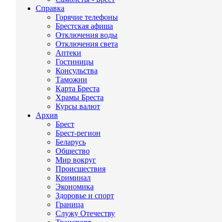
Справка
Горячие телефоны
Брестская афиша
Отключения воды
Отключения света
Аптеки
Гостиницы
Консульства
Таможни
Карта Бреста
Храмы Бреста
Курсы валют
Архив
Брест
Брест-регион
Беларусь
Общество
Мир вокруг
Происшествия
Криминал
Экономика
Здоровье и спорт
Граница
Служу Отечеству