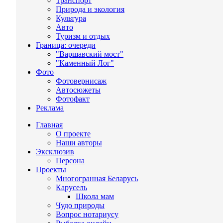
Транспорт
Природа и экология
Культура
Авто
Туризм и отдых
Граница: очереди
"Варшавский мост"
"Каменный Лог"
Фото
Фотовернисаж
Автосюжеты
Фотофакт
Реклама
Главная
О проекте
Наши авторы
Эксклюзив
Персона
Проекты
Многогранная Беларусь
Карусель
Школа мам
Чудо природы
Вопрос нотариусу