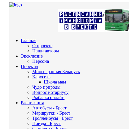
Главная
О проекте
Наши авторы
Эксклюзив
Персона
Проекты
Многогранная Беларусь
Карусель
Школа мам
Чудо природы
Вопрос нотариусу
Рыбалка онлайн
Расписания
Автобусы - Брест
Маршрутки - Брест
Троллейбусы - Брест
Поезда - Брест
Самолеты - Брест